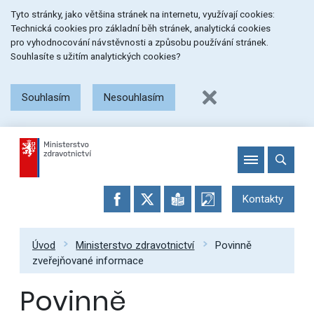
Přeskočit
Přeskočit
Přeskočit
Tyto stránky, jako většina stránek na internetu, využívají cookies:
na
na
na
Technická cookies pro základní běh stránek, analytická cookies
menu
obsah
patičku
pro vyhodnocování návstěvnosti a způsobu používání stránek.
stránky
Souhlasíte s užitím analytických cookies?
Souhlasím
Nesouhlasím
Kontakty
Úvod
Ministerstvo zdravotnictví
Povinně
zveřejňované informace
Povinně