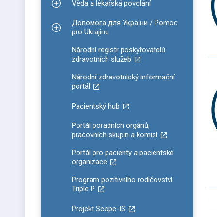
Věda a lékařská povolání
Zobrazit podmenu pro Věda a lékařská povolání
Допомога для України / Pomoc
Zobrazit podmenu pro Допомога для України / P
pro Ukrajinu
Národní registr poskytovatelů
zdravotních služeb
Národní zdravotnický informační
portál
Pacientský hub
Portál poradních orgánů,
pracovních skupin a komisí
Portál pro pacienty a pacientské
organizace
Program pozitivního rodičovství
Triple P
Projekt Scope-IS