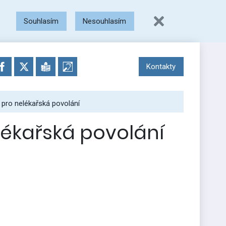
Souhlasím
Nesouhlasím
Kontakty
 pro nelékařská povolání
lékařská povolání