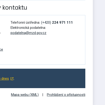
v kontaktu
Telefonní ústředna:
(+420)
224 971 111
Elektronická podatelna:
o
podatelna@mzd.gov.cz
ce
ě dnes
.
Mapa webu (XML)
Prohlášení o přístupnosti