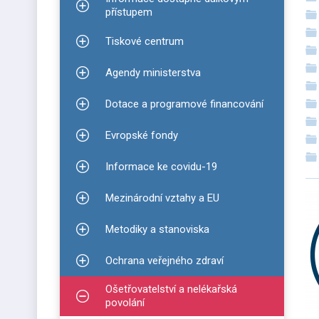
Zobrazit podmenu pro Informace dostupné dálko
přístupem
Tiskové centrum
Zobrazit podmenu pro Tiskové centrum
Agendy ministerstva
Zobrazit podmenu pro Agendy ministerstva
Dotace a programové financování
Zobrazit podmenu pro Dotace a programové finan
Evropské fondy
Zobrazit podmenu pro Evropské fondy
Informace ke covidu-19
Zobrazit podmenu pro Informace ke covidu-19
Mezinárodní vztahy a EU
Zobrazit podmenu pro Mezinárodní vztahy a EU
Metodiky a stanoviska
Zobrazit podmenu pro Metodiky a stanoviska
Ochrana veřejného zdraví
Zobrazit podmenu pro Ochrana veřejného zdraví
Ošetřovatelství a nelékařská
Zobrazit podmenu pro Ošetřovatelství a nelékařsk
povolání