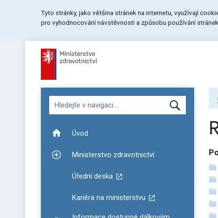
Přeskočit
Přeskočit
Přeskočit
Tyto stránky, jako většina stránek na internetu, využívají cook
na
na
na
pro vyhodnocování návstěvnosti a způsobu používání stránek.
menu
obsah
patičku
stránky
Hledat v navigaci
Úvod
Po
Ministerstvo zdravotnictví
Zobrazit podmenu pro Ministerstvo zdravotnictví
Úřední deska
Kariéra na ministerstvu
Informace dostupné dálkovým