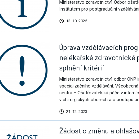
Ministerstvo zdravotnictví, Odbor ošetř
Institutem pro postgraduální vzděláván
omoc pro Ukrajinu
13. 10. 2025
Úprava vzdělávacích prog
nelékařské zdravotnické 
splnění kritérií
Ministerstvo zdravotnictví, odbor ONP 
specializačního vzdělávání: Všeobecná 
sestra – Ošetřovatelská péče v intern
v chirurgických oborech a o postupu pro
21. 12. 2023
Žádost o změnu a ohlašov