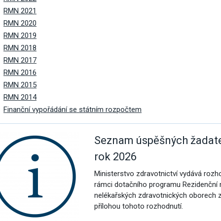
vým přístupem
RMN 2021
RMN 2020
RMN 2019
RMN 2018
RMN 2017
RMN 2016
cování
RMN 2015
RMN 2014
Finanční vypořádání se státním rozpočtem
Seznam úspěšných žadatel
rok 2026
Ministerstvo zdravotnictví vydává rozh
rámci dotačního programu Rezidenční m
nelékařských zdravotnických oborech 
přílohou tohoto rozhodnutí.
á povolání