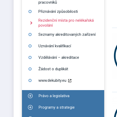
pracovníků
Přiznávání způsobilosti
Rezidenční místa pro nelékařská
povolání
Seznamy akreditovaných zařízení
Uznávání kvalifikací
Vzdělávání – akreditace
Žádost o duplikát
www.dekubity.eu
Právo a legislativa
Zobrazit podmenu pro Právo a legislativa
Programy a strategie
Zobrazit podmenu pro Programy a strategie