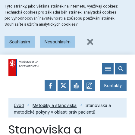
Přeskočit
Přeskočit
Přeskočit
Tyto stránky, jako většina stránek na internetu, využívají cookies:
na
na
na
Technická cookies pro základní běh stránek, analytická cookies
menu
obsah
patičku
pro vyhodnocování návstěvnosti a způsobu používání stránek.
stránky
Souhlasíte s užitím analytických cookies?
Souhlasím
Nesouhlasím
Kontakty
Úvod
Metodiky a stanoviska
Stanoviska a
metodické pokyny v oblasti práv pacientů
Stanoviska a