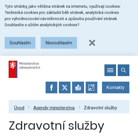
Přeskočit
Přeskočit
Přeskočit
Tyto stránky, jako většina stránek na internetu, využívají cookies:
na
na
na
Technická cookies pro základní běh stránek, analytická cookies
menu
obsah
patičku
pro vyhodnocování návstěvnosti a způsobu používání stránek.
stránky
Souhlasíte s užitím analytických cookies?
Souhlasím
Nesouhlasím
Kontakty
Úvod
Agendy ministerstva
Zdravotní služby
Zdravotní služby