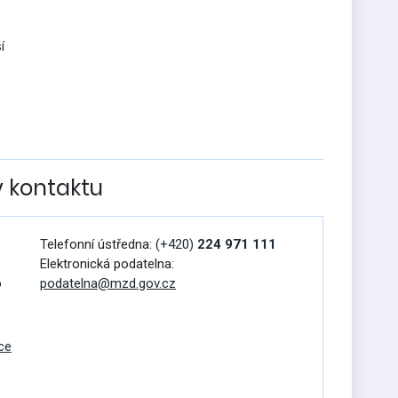
í
v kontaktu
Telefonní ústředna:
(+420)
224 971 111
Elektronická podatelna:
o
podatelna@mzd.gov.cz
ce