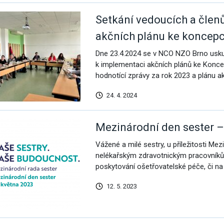
Setkání vedoucích a člen
akčních plánu ke koncepci
Dne 23.4.2024 se v NCO NZO Brno uskut
k implementaci akčních plánů ke Koncep
hodnotící zprávy za rok 2023 a plánu akt
24. 4. 2024
Mezinárodní den sester – 
Vážené a milé sestry, u příležitosti M
nelékařským zdravotnickým pracovníkům
poskytování ošetřovatelské péče, či na 
12. 5. 2023