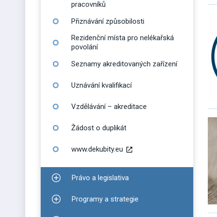
pracovníků
Přiznávání způsobilosti
Rezidenční místa pro nelékařská
povolání
Seznamy akreditovaných zařízení
Uznávání kvalifikací
Vzdělávání – akreditace
Žádost o duplikát
www.dekubity.eu
Právo a legislativa
Zobrazit podmenu pro Právo a legislativa
Programy a strategie
Zobrazit podmenu pro Programy a strategie