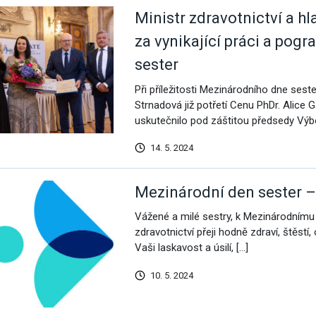
Ministr zdravotnictví a hl
za vynikající práci a pog
omoc pro Ukrajinu
sester
Při příležitosti Mezinárodního dne sester
Strnadová již potřetí Cenu PhDr. Alice
uskutečnilo pod záštitou předsedy Výb
14. 5. 2024
Mezinárodní den sester – 
Vážené a milé sestry, k Mezinárodnímu
zdravotnictví přeji hodně zdraví, štěs
Vaši laskavost a úsilí, […]
10. 5. 2024