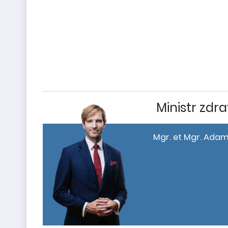
D
v
Ministr zdra
Mgr. et Mgr. Adam