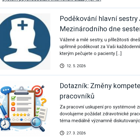
vým přístupem
Poděkování hlavní sestry A
Mezinárodního dne seste
Vážené a milé sestry, u příležitosti d
upřímně poděkovat za Vaši každodenní 
cování
kterým pečujete o pacienty […]
12. 5. 2026
Dotazník: Změny kompete
pracovníků
Za pracovní uskupení pro systémové zm
dovolujeme požádat zdravotnické prac
téma mediálně významně diskutovanýc
á povolání
27. 3. 2026