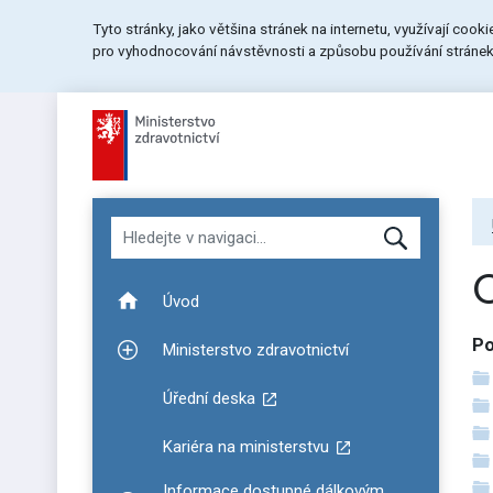
Přeskočit
Přeskočit
Přeskočit
Tyto stránky, jako většina stránek na internetu, využívají cook
na
na
na
pro vyhodnocování návstěvnosti a způsobu používání stránek.
menu
obsah
patičku
stránky
Hledat v navigaci
Úvod
Po
Ministerstvo zdravotnictví
Zobrazit podmenu pro Ministerstvo zdravotnictví
Úřední deska
Kariéra na ministerstvu
Informace dostupné dálkovým