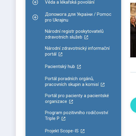
Věda a lékařská povolání
Zobrazit podmenu pro Věda a lékařská povolání
Допомога для України / Pomoc
Zobrazit podmenu pro Допомога для України / P
pro Ukrajinu
Národní registr poskytovatelů
zdravotních služeb
Národní zdravotnický informační
portál
Pacientský hub
Portál poradních orgánů,
pracovních skupin a komisí
Portál pro pacienty a pacientské
organizace
Program pozitivního rodičovství
Triple P
Projekt Scope-IS