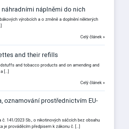
a náhradními náplněmi do nich
tabákových výrobcích a o změně a doplnění některých
]
Celý článek »
tes and their refills
foodstuffs and tobacco products and on amending and
a […]
Celý článek »
a, oznamování prostřednictvím EU-
a č. 141/2023 Sb., o nikotinových sáčcích bez obsahu
ška je prováděcím předpisem k zákonu č. […]