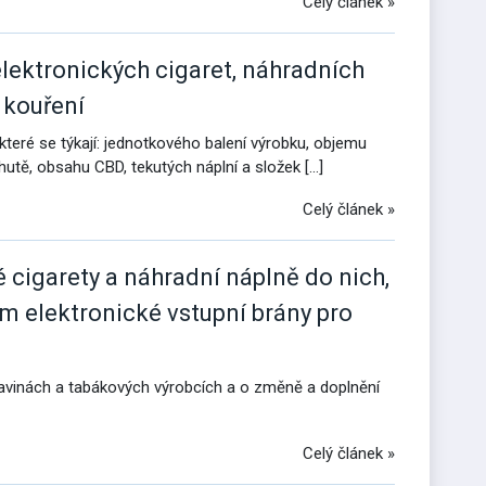
Celý článek »
elektronických cigaret, náhradních
 kouření
teré se týkají: jednotkového balení výrobku, objemu
hutě, obsahu CBD, tekutých náplní a složek […]
Celý článek »
é cigarety a náhradní náplně do nich,
ím elektronické vstupní brány pro
travinách a tabákových výrobcích a o změně a doplnění
Celý článek »