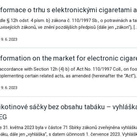
nformace o trhu s elektronickými cigaretami 
dle § 12h odst. 4 písm. b) zákona č. 110/1997 Sb., o potravinách a 
uvisejících zákonů, ve znění pozdějších předpisů (dále jen „zákon“), […
9. 6. 2023
nformation on the market for electronic cigaret
 accordance with Section 12h (4) b) of Act No. 110/1997 Coll., on 
pplementing certain related acts, as amended (hereinafter the “Act”), 
á povolání
9. 6. 2023
ikotinové sáčky bez obsahu tabáku – vyhlášk
EG
e 31. května 2023 byla v částce 71 Sbírky zákonů zveřejněna vyhlášk
báku, dále jen „vyhláška“, s datem účinnosti 1. července 2023. Vyhlá