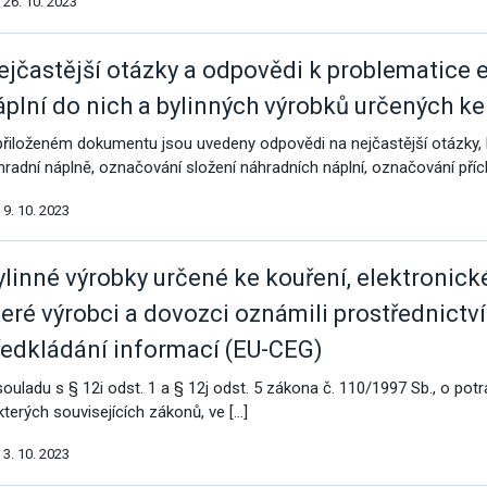
26. 10. 2023
ejčastější otázky a odpovědi k problematice 
áplní do nich a bylinných výrobků určených ke
přiloženém dokumentu jsou uvedeny odpovědi na nejčastější otázky, k
hradní náplně, označování složení náhradních náplní, označování příc
9. 10. 2023
ylinné výrobky určené ke kouření, elektronick
teré výrobci a dovozci oznámili prostřednictv
ředkládání informací (EU-CEG)
souladu s § 12i odst. 1 a § 12j odst. 5 zákona č. 110/1997 Sb., o po
kterých souvisejících zákonů, ve […]
3. 10. 2023