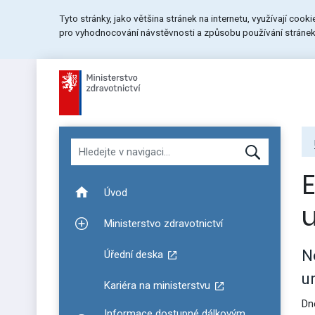
Přeskočit
Přeskočit
Přeskočit
Tyto stránky, jako většina stránek na internetu, využívají cook
na
na
na
pro vyhodnocování návstěvnosti a způsobu používání stránek.
menu
obsah
patičku
stránky
Hledat v navigaci
E
Úvod
Ministerstvo zdravotnictví
Zobrazit podmenu pro Ministerstvo zdravotnictví
N
Úřední deska
u
Kariéra na ministerstvu
Dn
Informace dostupné dálkovým