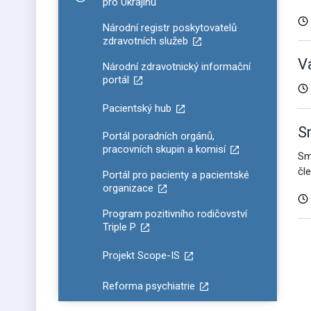
Zobrazit podmenu pro Допомога для України / P
pro Ukrajinu
Národní registr poskytovatelů
zdravotních služeb
V
Národní zdravotnický informační
portál
Pacientský hub
S
Portál poradních orgánů,
pracovních skupin a komisí
Sm
čl
Portál pro pacienty a pacientské
organizace
Program pozitivního rodičovství
Triple P
D
Projekt Scope-IS
v
Reforma psychiatrie