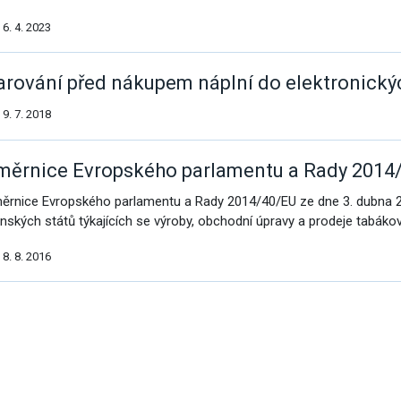
omoc pro Ukrajinu
6. 4. 2023
arování před nákupem náplní do elektronický
9. 7. 2018
měrnice Evropského parlamentu a Rady 2014
ěrnice Evropského parlamentu a Rady 2014/40/EU ze dne 3. dubna 20
enských států týkajících se výroby, obchodní úpravy a prodeje tabákov
8. 8. 2016
alší
ýsledky