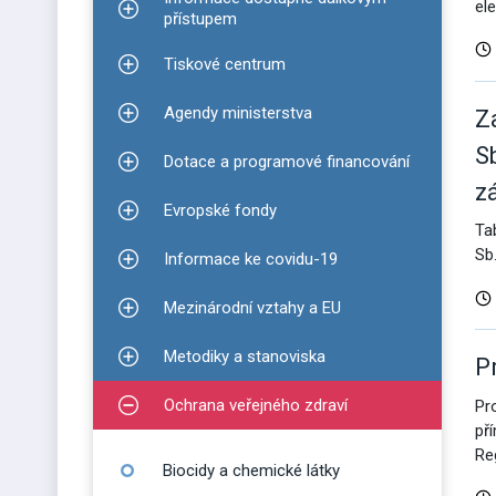
el
Zobrazit podmenu pro Informace dostupné dálko
přístupem
Tiskové centrum
Zobrazit podmenu pro Tiskové centrum
Agendy ministerstva
Z
Zobrazit podmenu pro Agendy ministerstva
S
Dotace a programové financování
Zobrazit podmenu pro Dotace a programové finan
z
Evropské fondy
Zobrazit podmenu pro Evropské fondy
Ta
Sb
Informace ke covidu-19
Zobrazit podmenu pro Informace ke covidu-19
Mezinárodní vztahy a EU
Zobrazit podmenu pro Mezinárodní vztahy a EU
Metodiky a stanoviska
P
Zobrazit podmenu pro Metodiky a stanoviska
Ochrana veřejného zdraví
Pr
Zobrazit podmenu pro Ochrana veřejného zdraví
př
Re
Biocidy a chemické látky