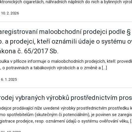
ektronických cigaretách, náhradních náplních do nich a bylinných výro
vým přístupem
10. 2. 2026
aregistrovaní maloobchodní prodejci podle § 
b. a prodejci, kteří oznámili údaje o systému o
cování
ákona č. 65/2017 Sb.
bulka v příloze informuje o maloobchodních prodejcích, kteří: provedl
., o potravinách a tabákových výrobcích a o změně a […]
6. 1. 2025
rodej vybraných výrobků prostřednictvím pro
odejce prodávající níže uvedené výrobky prostřednictvím prostředku k
ímo spotřebitelům (skutečným či potenciálním), je povinen se zaregi
gistrace prodejce, resp. oznámení údajů o systému ověřování věku, [