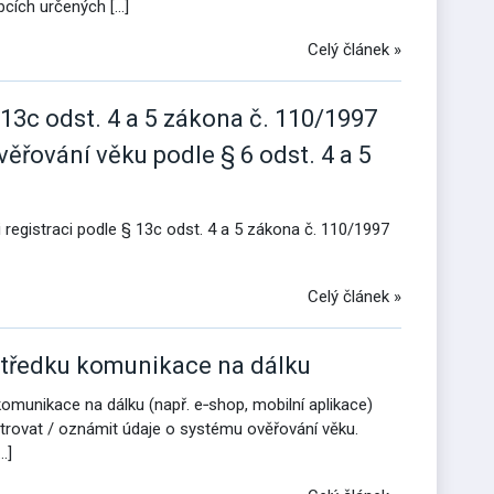
bcích určených […]
Celý článek »
13c odst. 4 a 5 zákona č. 110/1997
věřování věku podle § 6 odst. 4 a 5
i registraci podle § 13c odst. 4 a 5 zákona č. 110/1997
Celý článek »
středku komunikace na dálku
omunikace na dálku (např. e‑shop, mobilní aplikace)
strovat / oznámit údaje o systému ověřování věku.
…]