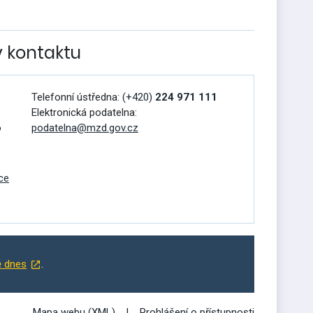
v kontaktu
Telefonní ústředna:
(+420)
224 971 111
Elektronická podatelna:
o
podatelna@mzd.gov.cz
ce
ě dnes
.
Mapa webu (XML)
Prohlášení o přístupnosti