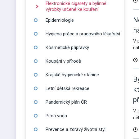
Elektronické cigarety a bylinné
výrobky určené ke kouření
N
Epidemiologie
n
Hygiena práce a pracovního lékařství
V 
Kosmetické přípravky
ná
Koupání v přírodě
Krajské hygienické stanice
B
Letní dětská rekreace
k
p
Pandemický plán ČR
V 
Pitná voda
ně
Prevence a zdravý životní styl