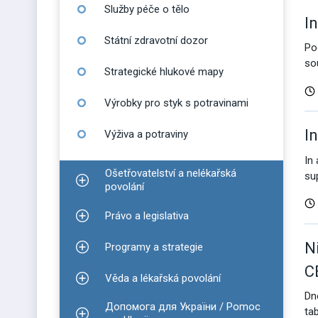
Služby péče o tělo
I
Státní zdravotní dozor
Po
so
Strategické hlukové mapy
Výrobky pro styk s potravinami
I
Výživa a potraviny
In
Ošetřovatelství a nelékařská
su
Zobrazit podmenu pro Ošetřovatelství a nelékařsk
povolání
Právo a legislativa
Zobrazit podmenu pro Právo a legislativa
N
Programy a strategie
Zobrazit podmenu pro Programy a strategie
C
Věda a lékařská povolání
Zobrazit podmenu pro Věda a lékařská povolání
Dn
Допомога для України / Pomoc
ta