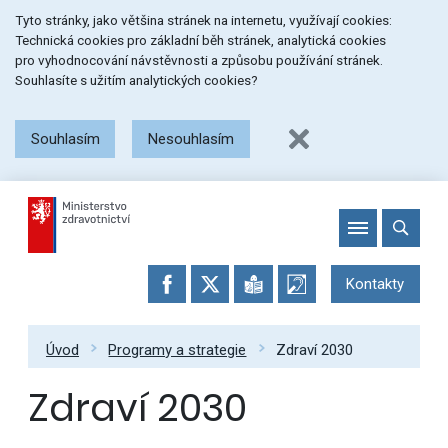
Přeskočit
Přeskočit
Přeskočit
Tyto stránky, jako většina stránek na internetu, využívají cookies:
na
na
na
Technická cookies pro základní běh stránek, analytická cookies
menu
obsah
patičku
pro vyhodnocování návstěvnosti a způsobu používání stránek.
stránky
Souhlasíte s užitím analytických cookies?
Souhlasím
Nesouhlasím
Kontakty
Úvod
Programy a strategie
Zdraví 2030
Zdraví 2030