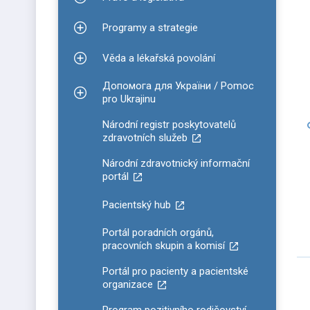
Zobrazit podmenu pro Právo a legislativa
Programy a strategie
Zobrazit podmenu pro Programy a strategie
Věda a lékařská povolání
Zobrazit podmenu pro Věda a lékařská povolání
Допомога для України / Pomoc
Zobrazit podmenu pro Допомога для України / P
pro Ukrajinu
Národní registr poskytovatelů
zdravotních služeb
Národní zdravotnický informační
portál
Pacientský hub
Portál poradních orgánů,
pracovních skupin a komisí
Portál pro pacienty a pacientské
organizace