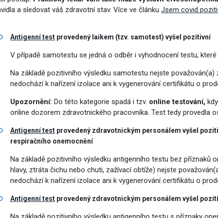
avidla a sledovat váš zdravotní stav. Více ve článku
Jsem covid poziti
Antigenní test
provedený laikem (tzv. samotest) vyšel pozitivní
V případě samotestu se jedná o odběr i vyhodnocení testu, kter
Na základě pozitivního výsledku samotestu nejste považován(a) 
nedochází k nařízení izolace ani k vygenerování certifikátu o p
Upozornění:
Do této kategorie spadá i tzv.
online testování,
kdy
online dozorem zdravotnického pracovníka. Test tedy provedla 
Antigenní test
provedený zdravotnickým personálem vyšel pozitiv
respiračního onemocnění
Na základě pozitivního výsledku antigenního testu bez příznaků o
hlavy, ztráta čichu nebo chuti, zažívací obtíže) nejste považová
nedochází k nařízení izolace ani k vygenerování certifikátu o p
á povolání
Antigenní test
provedený zdravotnickým personálem vyšel poziti
Na základě pozitivního výsledku antigenního testu s příznaky onem