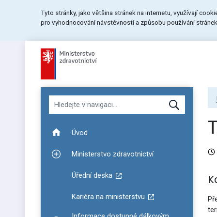
Přeskočit
Přeskočit
Přeskočit
Tyto stránky, jako většina stránek na internetu, využívají cook
na
na
na
pro vyhodnocování návstěvnosti a způsobu používání stránek.
menu
obsah
patičku
stránky
Hledat v navigaci
Úvod
Ministerstvo zdravotnictví
Zobrazit podmenu pro Ministerstvo zdravotnictví
Úřední deska
K
Kariéra na ministerstvu
Př
te
Informace dostupné dálkovým