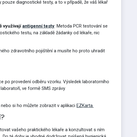
 pouze diagnostické testy, a to v případě, že váš lékař
 využívají
antigenní testy
. Metoda PCR testování se
ostického testu, na základě žádanky od lékaře, nic
jného zdravotního pojištění a musíte ho proto uhradit
ce po provedení odběru vzorku.
Výsledek laboratorního
 laboratoří, ve formě SMS zprávy.
nebo si ho můžete zobrazit v aplikaci
EZKarta.
í?
ktovat vašeho praktického lékaře a konzultovat s ním
u.
Do té doby je vhodné dodržovat zvýšená hygienická