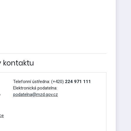
v kontaktu
Telefonní ústředna:
(+420)
224 971 111
Elektronická podatelna:
o
podatelna@mzd.gov.cz
ce