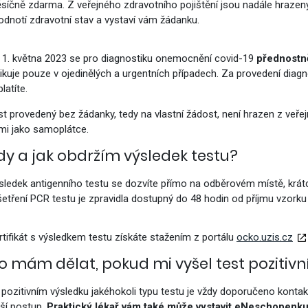
síčně zdarma.
Z veřejného zdravotního pojištění jsou nadále hrazeny
vým přístupem
odnotí zdravotní stav a vystaví vám žádanku.
 1. května 2023 se pro diagnostiku onemocnění covid-19
přednostně
dikuje pouze v ojedinělých a urgentních případech. Za provedení diagn
latíte.
cování
st provedený bez žádanky, tedy na vlastní žádost, není hrazen z veře
mi jako samoplátce.
dy a jak obdržím výsledek testu?
sledek antigenního testu se dozvíte přímo na odběrovém místě, krát
šetření PCR testu je zpravidla dostupný do 48 hodin od příjmu vzorku
rtifikát s výsledkem testu získáte stažením z portálu
ocko.uzis.cz
o mám dělat, pokud mi vyšel test pozitivn
i pozitivním výsledku jakéhokoli typu testu je vždy doporučeno konta
lší postup.
Praktický lékař vám také může vystavit eNeschopenk