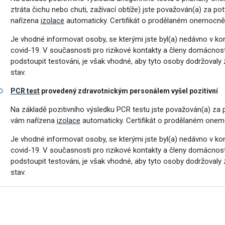
ztráta čichu nebo chuti, zažívací obtíže) jste považován(a) za 
nařízena
izolace
automaticky. Certifikát o prodělaném onemocněn
Je vhodné informovat osoby, se kterými jste byl(a) nedávno v k
covid-19. V současnosti pro rizikové kontakty a členy domácnost
podstoupit testováni, je však vhodné, aby tyto osoby dodržovaly 
omoc pro Ukrajinu
stav.
PCR test
provedený zdravotnickým personálem vyšel pozitivní
Na základě pozitivního výsledku PCR testu jste považován(a) za
vám nařízena
izolace
automaticky. Certifikát o prodělaném onem
Je vhodné informovat osoby, se kterými jste byl(a) nedávno v k
covid-19. V současnosti pro rizikové kontakty a členy domácnost
podstoupit testováni, je však vhodné, aby tyto osoby dodržovaly 
stav.