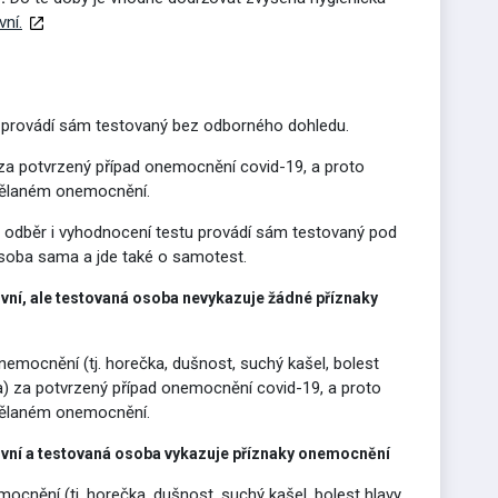
vní.
é provádí sám testovaný bez odborného dohledu.
za potvrzený případ onemocnění covid-19, a proto
rodělaném onemocnění.
 odběr i vyhodnocení testu provádí sám testovaný pod
osoba sama a jde také o samotest.
ní, ale testovaná osoba nevykazuje žádné příznaky
nemocnění (tj. horečka, dušnost, suchý kašel, bolest
n(a) za potvrzený případ onemocnění covid-19, a proto
rodělaném onemocnění.
vní a testovaná osoba vykazuje příznaky onemocnění
ocnění (tj. horečka, dušnost, suchý kašel, bolest hlavy,