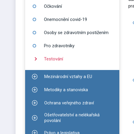
pr
Očkování
Onemocnění covid-19
Osoby se zdravotním postižením
Pro zdravotníky
Testování
Mezinárodní vztahy a EU
Zobrazit podmenu pro Mezinárodní vztahy a EU
Metodiky a stanoviska
Zobrazit podmenu pro Metodiky a stanoviska
Ochrana veřejného zdraví
Zobrazit podmenu pro Ochrana veřejného zdraví
Ošetřovatelství a nelékařská
Zobrazit podmenu pro Ošetřovatelství a nelékařsk
povolání
Právo a legislativa