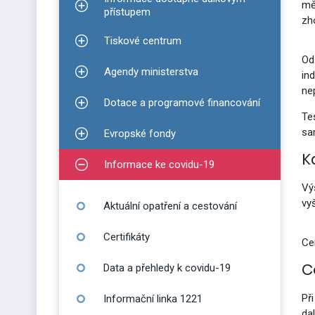
mě
Zobrazit podmenu pro Informace dostupné dálko
přístupem
zh
Tiskové centrum
Zobrazit podmenu pro Tiskové centrum
Od
Agendy ministerstva
in
Zobrazit podmenu pro Agendy ministerstva
nep
Dotace a programové financování
Zobrazit podmenu pro Dotace a programové finan
Te
sa
Evropské fondy
Zobrazit podmenu pro Evropské fondy
K
Informace ke covidu-19
Zobrazit podmenu pro Informace ke covidu-19
Vý
vy
Aktuální opatření a cestování
Certifikáty
Ce
C
Data a přehledy k covidu-19
Př
Informační linka 1221
da