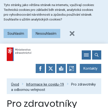
Přeskočit
Přeskočit
Přeskočit
Tyto stránky, jako většina stránek na internetu, využívají cookies:
na
na
na
Technická cookies pro základní běh stránek, analytická cookies
menu
obsah
patičku
pro vyhodnocování návstěvnosti a způsobu používání stránek.
stránky
Souhlasíte s užitím analytických cookies?
Souhlasím
Nesouhlasím
Kontakty
Úvod
Informace ke covidu-19
Pro zdravotníky
a odbornou veřejnost
Pro zdravotníky