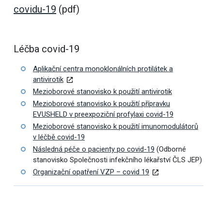
covidu-19
(pdf)
Léčba covid-19
Aplikační centra monoklonálních protilátek a
antivirotik
Mezioborové stanovisko k použití antivirotik
Mezioborové stanovisko k použití přípravku
EVUSHELD v preexpoziční profylaxi covid-19
Mezioborové stanovisko k použití imunomodulátorů
v léčbě covid-19
Následná péče o pacienty po covid-19
(Odborné
stanovisko Společnosti infekčního lékařství ČLS JEP)
Organizační opatření VZP – covid 19