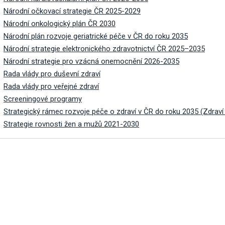
vým přístupem
Národní očkovací strategie ČR 2025-2029
Národní onkologický plán ČR 2030
Národní plán rozvoje geriatrické péče v ČR do roku 2035
Národní strategie elektronického zdravotnictví ČR 2025–2035
Národní strategie pro vzácná onemocnění 2026-2035
Rada vlády pro duševní zdraví
cování
Rada vlády pro veřejné zdraví
Screeningové programy
Strategický rámec rozvoje péče o zdraví v ČR do roku 2035 (Zdraví
Strategie rovnosti žen a mužů 2021-2030
alší
ýsledky
á povolání