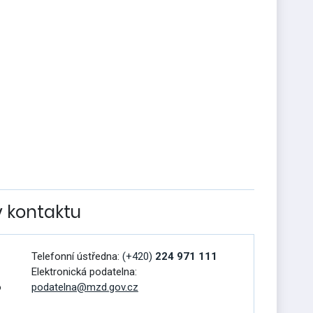
v kontaktu
Telefonní ústředna:
(+420)
224 971 111
Elektronická podatelna:
o
podatelna@mzd.gov.cz