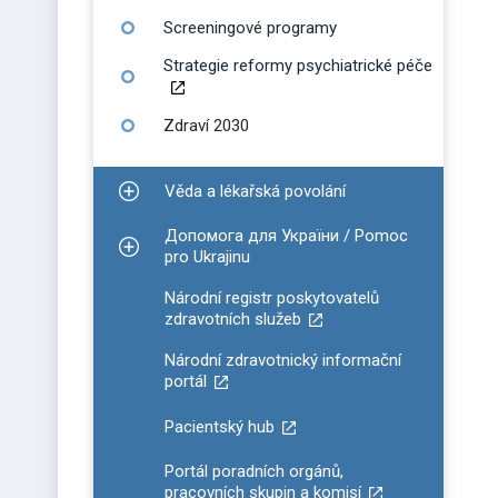
Screeningové programy
Strategie reformy psychiatrické péče
Zdraví 2030
Věda a lékařská povolání
Zobrazit podmenu pro Věda a lékařská povolání
Допомога для України / Pomoc
Zobrazit podmenu pro Допомога для України / P
pro Ukrajinu
Národní registr poskytovatelů
zdravotních služeb
Národní zdravotnický informační
portál
Pacientský hub
Portál poradních orgánů,
pracovních skupin a komisí