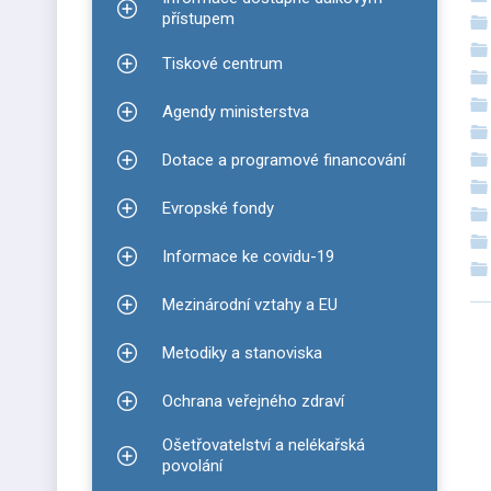
Zobrazit podmenu pro Informace dostupné dálko
přístupem
Tiskové centrum
Zobrazit podmenu pro Tiskové centrum
Agendy ministerstva
Zobrazit podmenu pro Agendy ministerstva
Dotace a programové financování
Zobrazit podmenu pro Dotace a programové finan
Evropské fondy
Zobrazit podmenu pro Evropské fondy
Informace ke covidu-19
Zobrazit podmenu pro Informace ke covidu-19
Mezinárodní vztahy a EU
Zobrazit podmenu pro Mezinárodní vztahy a EU
D
Metodiky a stanoviska
Zobrazit podmenu pro Metodiky a stanoviska
v
Ochrana veřejného zdraví
Zobrazit podmenu pro Ochrana veřejného zdraví
Ošetřovatelství a nelékařská
Zobrazit podmenu pro Ošetřovatelství a nelékařsk
povolání