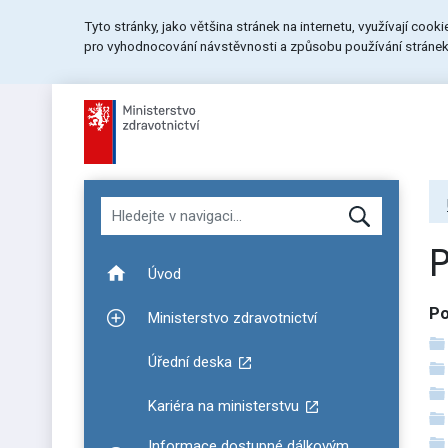
Přeskočit
Přeskočit
Přeskočit
Tyto stránky, jako většina stránek na internetu, využívají cook
na
na
na
pro vyhodnocování návstěvnosti a způsobu používání stránek.
menu
obsah
patičku
stránky
Hledat v navigaci
Úvod
Po
Ministerstvo zdravotnictví
Zobrazit podmenu pro Ministerstvo zdravotnictví
Úřední deska
Kariéra na ministerstvu
Informace dostupné dálkovým