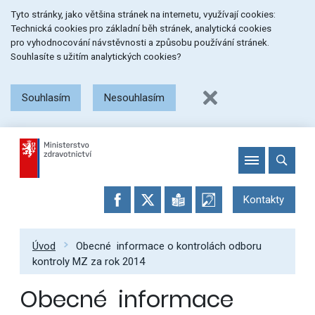
Přeskočit
Přeskočit
Přeskočit
Tyto stránky, jako většina stránek na internetu, využívají cookies:
na
na
na
Technická cookies pro základní běh stránek, analytická cookies
menu
obsah
patičku
pro vyhodnocování návstěvnosti a způsobu používání stránek.
stránky
Souhlasíte s užitím analytických cookies?
Souhlasím
Nesouhlasím
Kontakty
Úvod
Obecné informace o kontrolách odboru
kontroly MZ za rok 2014
Obecné informace