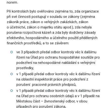
norem.
Při kontrolách bylo ověřováno zejména to, zda organizace
při své činnosti postupují v souladu se zákony (zejména
zákoník práce, zákon o veřejných zakázkách, zákon
o účetnictví, zákon o majetku státu apod.), zda nebyla
porušena rozpočtová kázeň a zda byly dodrženy zásady
efektivního, hospodárného a účelného použití přidělených
finančních prostředků, a to se závěrem:
ve 3 případech předal odbor kontroly věc k dalšímu
řízení na Úřad pro ochranu hospodářské soutěže pro
podezření na nehospodárné nakládání s veřejnými
prostředky,
v 1 případě předal odbor kontroly věc k dalšímu řízení
na oblastní inspektorát práce pro podezření z
porušení pracovně právních předpisů,
v 1 případě předal odbor kontroly věc k dalšímu řízení
na Úřad pro ochranu osobních údajů a v 1 případě na
Městskou část – živnostenský odbor, v obou
případech pro porušení zákona,