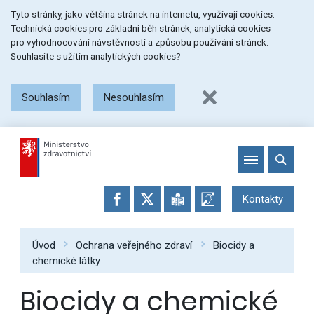
Přeskočit
Přeskočit
Přeskočit
Tyto stránky, jako většina stránek na internetu, využívají cookies:
na
na
na
Technická cookies pro základní běh stránek, analytická cookies
menu
obsah
patičku
pro vyhodnocování návstěvnosti a způsobu používání stránek.
stránky
Souhlasíte s užitím analytických cookies?
Souhlasím
Nesouhlasím
Kontakty
Úvod
Ochrana veřejného zdraví
Biocidy a
chemické látky
Biocidy a chemické