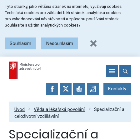
Přeskočit
Přeskočit
Přeskočit
Tyto stránky, jako většina stránek na internetu, využívají cookies:
na
na
na
Technická cookies pro základní běh stránek, analytická cookies
menu
obsah
patičku
pro vyhodnocování návstěvnosti a způsobu používání stránek.
stránky
Souhlasíte s užitím analytických cookies?
Souhlasím
Nesouhlasím
Kontakty
Úvod
Věda a lékařská povolání
Specializační a
celoživotní vzdělávání
Specializační a