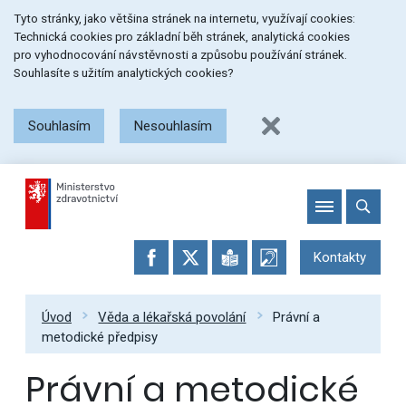
Přeskočit
Přeskočit
Přeskočit
Tyto stránky, jako většina stránek na internetu, využívají cookies:
na
na
na
Technická cookies pro základní běh stránek, analytická cookies
menu
obsah
patičku
pro vyhodnocování návstěvnosti a způsobu používání stránek.
stránky
Souhlasíte s užitím analytických cookies?
Souhlasím
Nesouhlasím
Kontakty
Úvod
Věda a lékařská povolání
Právní a
metodické předpisy
Právní a metodické