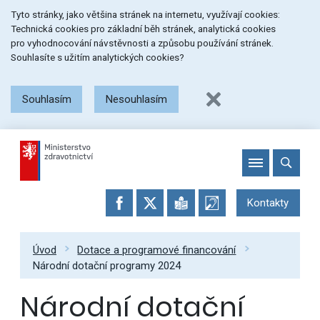
Přeskočit
Přeskočit
Přeskočit
Tyto stránky, jako většina stránek na internetu, využívají cookies:
na
na
na
Technická cookies pro základní běh stránek, analytická cookies
menu
obsah
patičku
pro vyhodnocování návstěvnosti a způsobu používání stránek.
stránky
Souhlasíte s užitím analytických cookies?
Souhlasím
Nesouhlasím
Kontakty
Úvod
Dotace a programové financování
Národní dotační programy 2024
Národní dotační