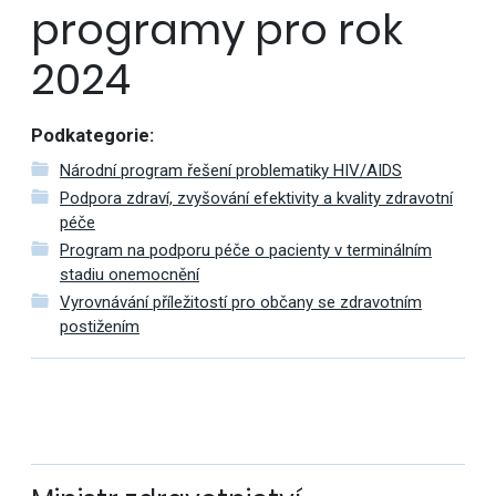
programy pro rok
2024
Podkategorie:
Národní program řešení problematiky HIV/AIDS
Podpora zdraví, zvyšování efektivity a kvality zdravotní
péče
Program na podporu péče o pacienty v terminálním
stadiu onemocnění
Vyrovnávání příležitostí pro občany se zdravotním
postižením
Další
výsledky