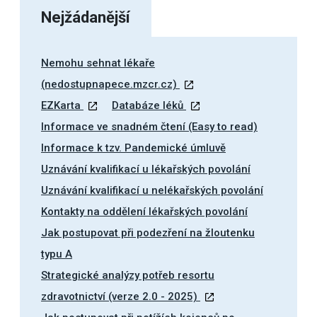
Nejžádanější
Nemohu sehnat lékaře
(nedostupnapece.mzcr.cz)
EZKarta
Databáze léků
Informace ve snadném čtení (Easy to read)
Informace k tzv. Pandemické úmluvě
Uznávání kvalifikací u lékařských povolání
Uznávání kvalifikací u nelékařských povolání
Kontakty na oddělení lékařských povolání
Jak postupovat při podezření na žloutenku
typu A
Strategické analýzy potřeb resortu
zdravotnictví (verze 2.0 - 2025)