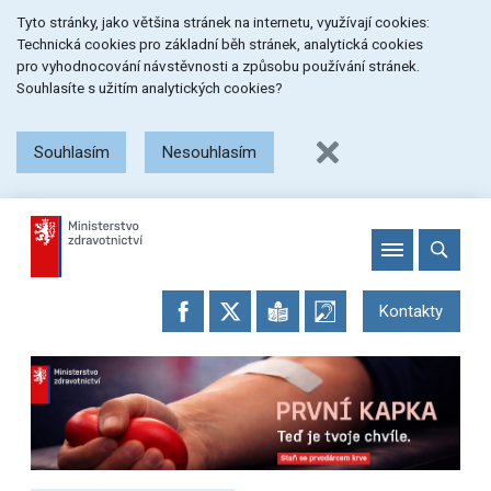
Přeskočit
Přeskočit
Přeskočit
Tyto stránky, jako většina stránek na internetu, využívají cookies:
na
na
na
Technická cookies pro základní běh stránek, analytická cookies
menu
obsah
patičku
pro vyhodnocování návstěvnosti a způsobu používání stránek.
stránky
Souhlasíte s užitím analytických cookies?
Souhlasím
Nesouhlasím
Kontakty