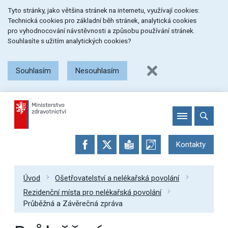
Přeskočit
Přeskočit
Přeskočit
Tyto stránky, jako většina stránek na internetu, využívají cookies:
na
na
na
Technická cookies pro základní běh stránek, analytická cookies
menu
obsah
patičku
pro vyhodnocování návstěvnosti a způsobu používání stránek.
stránky
Souhlasíte s užitím analytických cookies?
Souhlasím
Nesouhlasím
Kontakty
Úvod
Ošetřovatelství a nelékařská povolání
Rezidenční místa pro nelékařská povolání
Průběžná a Závěrečná zpráva