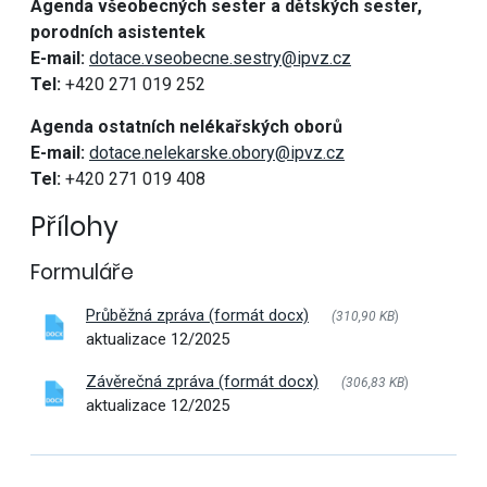
Agenda všeobecných sester a dětských sester,
porodních asistentek
E-mail:
dotace.vseobecne.sestry@ipvz.cz
Tel:
+420 271 019 252
Agenda ostatních nelékařských oborů
E-mail:
dotace.nelekarske.obory@ipvz.cz
Tel:
+420 271 019 408
Přílohy
Formuláře
Průběžná zpráva (formát docx)
(310,90 KB
)
aktualizace 12/2025
Závěrečná zpráva (formát docx)
(306,83 KB
)
aktualizace 12/2025