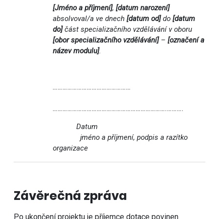
[Jméno a příjmení]
,
[datum narození]
absolvoval/a ve dnech
[datum od]
do
[datum
do]
část specializačního vzdělávání v oboru
[obor specializačního vzdělávání]
–
[označení a
název modulu]
.
…………………………………………
…………………………………………………………….……….
Datum
jméno a příjmení, podpis a razítko
organizace
Závěrečná zpráva
Po ukončení projektu je příjemce dotace povinen