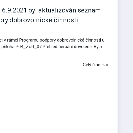
d 6.9.2021 byl aktualizován seznam
ory dobrovolnické činnosti
aci v rámci Programu podpory dobrovolnické činnosti u
a příloha P04_ZoR_07 Přehled čerpání dovolené. Byla
Celý článek »
í