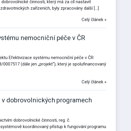
obrovolnické činnosti, který má za cíl nastavit
 zdravotnických zařízeních, byly zpracovány další […]
Celý článek »
systému nemocniční péče v ČR
jektu Efektivizace systému nemocniční péče v ČR
/0007517 (dále jen „projekt“), který je spolufinancovaný
Celý článek »
ci v dobrovolnických programech
tvím dobrovolnické činnosti, reg. č.
í a systémově koordinovaný přístup k fungování programu