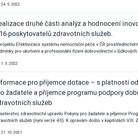
24. 5. 2022
á povolání
ealizace druhé části analýz a hodnocení ino
 16 poskytovatelů zdravotních služeb.
projektu Efektivizace systému nemocniční péče v ČR prostřednictvím d
dmínky pro ukotvení a profesionální řízení dobrovolnictví v lůžkových
1. 3. 2022
omoc pro Ukrajinu
nformace pro příjemce dotace – s platností o
ro žadatele a příjemce programu podpory dobr
dravotních služeb
nisterstvo zdravotnictví upravilo Pokyny pro žadatele a příjemce Pr
ravotních služeb (nyní verze 4.0). K úpravám došlo v kapitolách VIII. 
21. 10. 2021