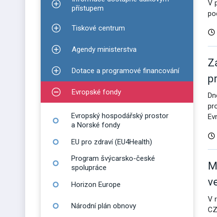
V 
Zobrazit podmenu pro Informace dostupné dálko
přístupem
po
Tiskové centrum
Zobrazit podmenu pro Tiskové centrum
Agendy ministerstva
Zobrazit podmenu pro Agendy ministerstva
Z
Dotace a programové financování
Zobrazit podmenu pro Dotace a programové finan
p
Evropské fondy
Dn
Zobrazit podmenu pro Evropské fondy
pr
Evropský hospodářský prostor
Ev
a Norské fondy
EU pro zdraví (EU4Health)
Program švýcarsko-české
M
spolupráce
v
Horizon Europe
V 
Národní plán obnovy
CZ