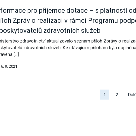
nformace pro příjemce dotace – s platností o
říloh Zpráv o realizaci v rámci Programu podp
 poskytovatelů zdravotních služeb
nisterstvo zdravotnictví aktualizovalo seznam příloh Zprávy o realiz
skytovatelů zdravotních služeb. Ke stávajícím přílohám byla doplněn
ravena […]
6. 9. 2021
alší
ýsledky
1
2
Dalš