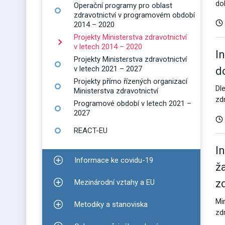
do
Operační programy pro oblast
zdravotnictví v programovém období
2014 – 2020
Projekty Ministerstva zdravotnictví
v letech 2014 – 2020
I
Projekty Ministerstva zdravotnictví
v letech 2021 – 2027
d
Projekty přímo řízených organizací
Dl
Ministerstva zdravotnictví
zdr
Programové období v letech 2021 –
2027
REACT-EU
I
Informace ke covidu-19
Zobrazit podmenu pro Informace ke covidu-19
ž
z
Mezinárodní vztahy a EU
Zobrazit podmenu pro Mezinárodní vztahy a EU
Mi
Metodiky a stanoviska
Zobrazit podmenu pro Metodiky a stanoviska
zd