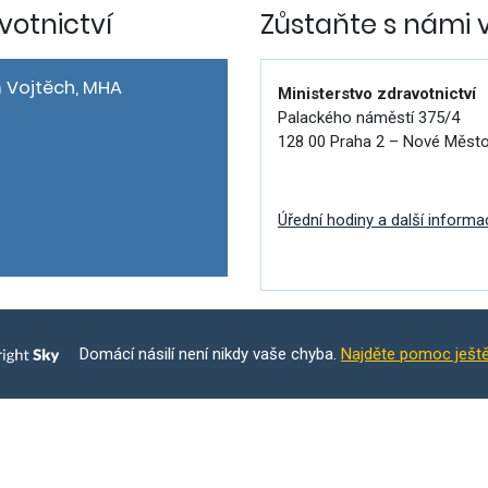
votnictví
Zůstaňte s námi 
 Vojtěch, MHA
Ministerstvo zdravotnictví
Palackého náměstí 375/4
128 00 Praha 2 – Nové Měst
Úřední hodiny a další informa
Domácí násilí není nikdy vaše chyba.
Najděte pomoc ješt