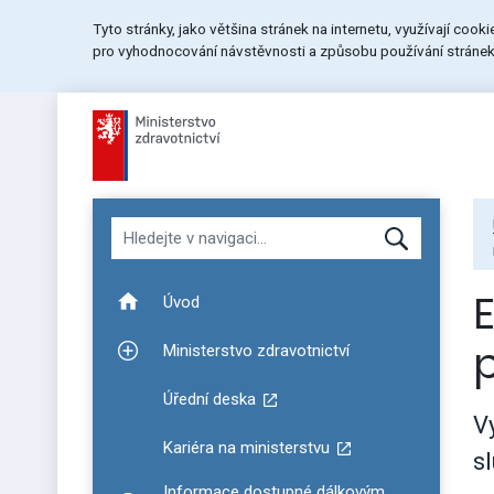
Přeskočit
Přeskočit
Přeskočit
Tyto stránky, jako většina stránek na internetu, využívají cook
na
na
na
pro vyhodnocování návstěvnosti a způsobu používání stránek.
menu
obsah
patičku
stránky
Hledat v navigaci
Úvod
Ministerstvo zdravotnictví
Zobrazit podmenu pro Ministerstvo zdravotnictví
Úřední deska
V
Kariéra na ministerstvu
s
Informace dostupné dálkovým