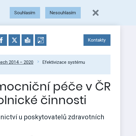
Souhlasím
Nesouhlasím
Kontakty
etech 2014 – 2020
Efektivizace systému
mocniční péče v ČR
lnické činnosti
ictví u poskytovatelů zdravotních