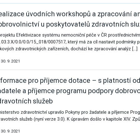
ealizace úvodních workshopů a zpracování an
obrovolnictví u poskytovatelů zdravotních sl
projektu Efektivizace systému nemocniční péče v ČR prostřednictvím d
.03.3.X/0.0/0.0/15_018/0007517, který má za cíl nastavit podmínky pro
žkových zdravotnických zařízeních, dochází ke zpracování analýz […]
30. 9. 2021
nformace pro příjemce dotace – s platností o
adatele a příjemce programu podpory dobrovo
dravotních služeb
nisterstvo zdravotnictví upravilo Pokyny pro žadatele a příjemce Pr
ravotních služeb (nyní verze 3.0). K úpravám došlo v kapitole XIV. Způs
30. 9. 2021