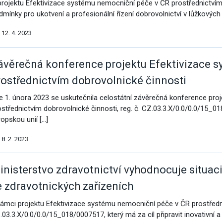
projektu Efektivizace systému nemocniční péče v ČR prostřednictvím d
vým přístupem
dmínky pro ukotvení a profesionální řízení dobrovolnictví v lůžkových
12. 4. 2023
ávěrečná konference projektu Efektivizace 
cování
rostřednictvím dobrovolnické činnosti
e 1. února 2023 se uskutečnila celostátní závěrečná konference pro
ostřednictvím dobrovolnické činnosti, reg. č. CZ.03.3.X/0.0/0.0/15_018
ropskou unií […]
8. 2. 2023
inisterstvo zdravotnictví vyhodnocuje situa
e zdravotnických zařízeních
rámci projektu Efektivizace systému nemocniční péče v ČR prostřednic
.03.3.X/0.0/0.0/15_018/0007517, který má za cíl připravit inovativn