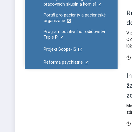
pracovních skupin a komisí
R
Portál pro pacienty a pacientské
organizace
d
Program pozitivního rodičovství
V 
Triple P
CZ
lů
Projekt Scope-IS
Reforma psychiatrie
I
ž
z
Mi
zd