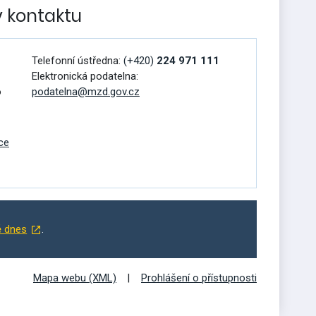
v kontaktu
Telefonní ústředna:
(+420)
224 971 111
Elektronická podatelna:
o
podatelna@mzd.gov.cz
ce
ě dnes
.
Mapa webu (XML)
Prohlášení o přístupnosti