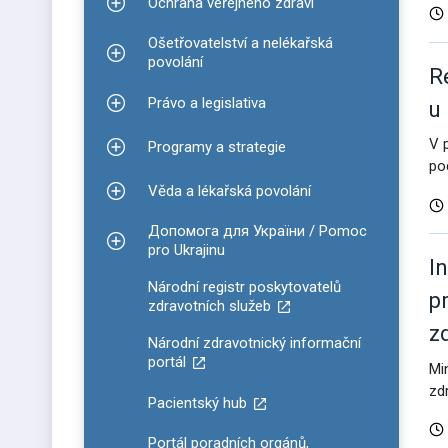
Ochrana veřejného zdraví
Zobrazit podmenu pro Ochrana veřejného zdraví
Ošetřovatelství a nelékařská
Zobrazit podmenu pro Ošetřovatelství a nelékařsk
povolání
R
Právo a legislativa
u
Zobrazit podmenu pro Právo a legislativa
V 
Programy a strategie
Zobrazit podmenu pro Programy a strategie
po
Věda a lékařská povolání
Zobrazit podmenu pro Věda a lékařská povolání
Допомога для України / Pomoc
Zobrazit podmenu pro Допомога для України / P
pro Ukrajinu
I
Národní registr poskytovatelů
p
zdravotních služeb
z
Národní zdravotnický informační
portál
Mi
zd
Pacientský hub
Portál poradních orgánů,