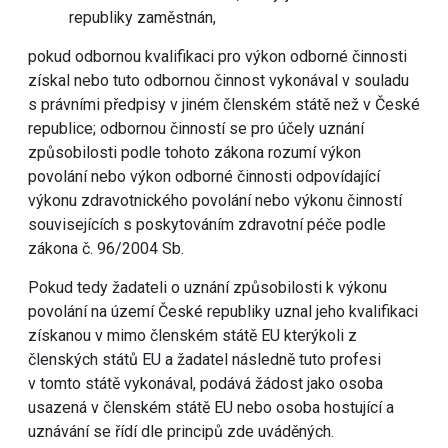
republiky zaměstnán,
pokud odbornou kvalifikaci pro výkon odborné činnosti
získal nebo tuto odbornou činnost vykonával v souladu
s právními předpisy v jiném členském státě než v České
republice; odbornou činností se pro účely uznání
způsobilosti podle tohoto zákona rozumí výkon
povolání nebo výkon odborné činnosti odpovídající
výkonu zdravotnického povolání nebo výkonu činností
souvisejících s poskytováním zdravotní péče podle
zákona č. 96/2004 Sb.
Pokud tedy žadateli o uznání způsobilosti k výkonu
povolání na území České republiky uznal jeho kvalifikaci
získanou v mimo členském státě EU kterýkoli z
členských států EU a žadatel následně tuto profesi
v tomto státě vykonával, podává žádost jako osoba
usazená v členském státě EU nebo osoba hostující a
uznávání se řídí dle principů zde uváděných.