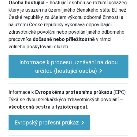
Osoba hostující
– hostující osobou se rozumí uchazeč,
který je usazen na území jiného členského státu EU než
České republiky za účelem výkonu odborné činnosti a
na území České republiky vykonává odpovídající
zdravotnické povolání nebo povolání jiného odborného
pracovníka
dočasně nebo příležitostně
v rámci
volného poskytování služeb.
Informace k procesu uznávání na dobu
určitou (hostující osoba)
Informace k
Evropskému profesnímu průkazu
(EPC).
Týká se dvou nelékařských zdravotnických povolání –
všeobecná sestra
a
fyzioterapeut
.
Evropský profesní průkaz