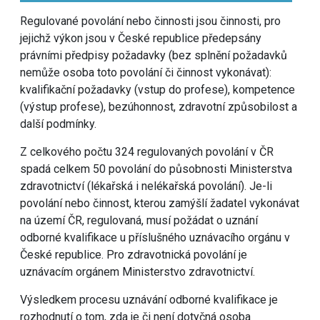
Regulované povolání nebo činnosti jsou činnosti, pro
jejichž výkon jsou v České republice předepsány
právními předpisy požadavky (bez splnění požadavků
nemůže osoba toto povolání či činnost vykonávat):
kvalifikační požadavky (vstup do profese), kompetence
(výstup profese), bezúhonnost, zdravotní způsobilost a
další podmínky.
Z celkového počtu 324 regulovaných povolání v ČR
spadá celkem 50 povolání do působnosti Ministerstva
zdravotnictví (lékařská i nelékařská povolání). Je-li
povolání nebo činnost, kterou zamýšlí žadatel vykonávat
na území ČR, regulovaná, musí požádat o uznání
odborné kvalifikace u příslušného uznávacího orgánu v
České republice. Pro zdravotnická povolání je
uznávacím orgánem Ministerstvo zdravotnictví.
Výsledkem procesu uznávání odborné kvalifikace je
rozhodnutí o tom, zda je či není dotyčná osoba