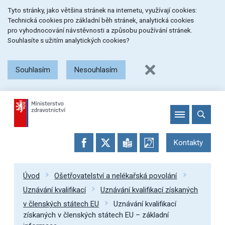
Přeskočit
Přeskočit
Přeskočit
Tyto stránky, jako většina stránek na internetu, využívají cookies:
na
na
na
Technická cookies pro základní běh stránek, analytická cookies
menu
obsah
patičku
pro vyhodnocování návstěvnosti a způsobu používání stránek.
stránky
Souhlasíte s užitím analytických cookies?
Souhlasím
Nesouhlasím
Kontakty
Úvod
Ošetřovatelství a nelékařská povolání
Uznávání kvalifikací
Uznávání kvalifikací získaných
v členských státech EU
Uznávání kvalifikací
získaných v členských státech EU – základní