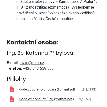
mládeže a tělovýchovy – Karmelitská 7, Praha 1,
118 12 (
nostrifikace@msmt.cz
)
. Výsledkem je
osvědčení o uznání vysokoškolského vzdělání
nebo jeho části v České republice.
Kontaktní osoba:
Ing. Bc. Kateřina Přibylová
E-mail:
mzcr@mzcr.cz
Telefon:
+420 543 559 553
Přílohy
Kodex dobrého chování (formát pdf)
(218,18 KB
)
Code of conduct (EN) (formát pdf)
(2,60 MB
)