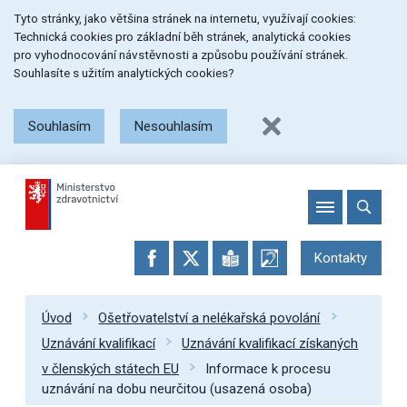
Přeskočit
Přeskočit
Přeskočit
Tyto stránky, jako většina stránek na internetu, využívají cookies:
na
na
na
Technická cookies pro základní běh stránek, analytická cookies
menu
obsah
patičku
pro vyhodnocování návstěvnosti a způsobu používání stránek.
stránky
Souhlasíte s užitím analytických cookies?
Souhlasím
Nesouhlasím
Kontakty
Úvod
Ošetřovatelství a nelékařská povolání
Uznávání kvalifikací
Uznávání kvalifikací získaných
v členských státech EU
Informace k procesu
uznávání na dobu neurčitou (usazená osoba)