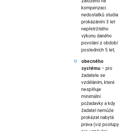
založeno na
kompenzaci
nedostatků studia
prokázáním 3 let
nepřetržitého
výkonu daného
povolání z období
posledních 5 let;
obecného
systému
– pro
žadatele se
vzděláním, které
nesplňuje
minimální
požadavky a kdy
žadatel nemůže
prokázat nabytá
práva (viz postupy