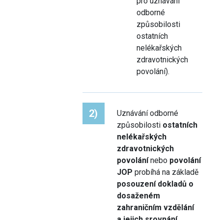
pro uznávání
odborné
způsobilosti
ostatních
nelékařských
zdravotnických
povolání).
2)
Uznávání odborné
způsobilosti
ostatních
nelékařských
zdravotnických
povolání
nebo
povolání
JOP
probíhá na základě
posouzení dokladů o
dosaženém
zahraničním vzdělání
a jejich srovnání