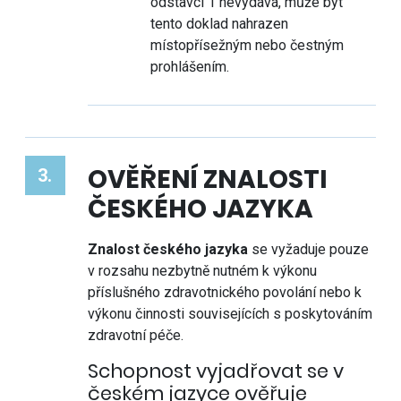
odstavci 1 nevydává, může být
tento doklad nahrazen
místopřísežným nebo čestným
prohlášením.
OVĚŘENÍ ZNALOSTI
3.
ČESKÉHO JAZYKA
Znalost českého jazyka
se vyžaduje pouze
v rozsahu nezbytně nutném k výkonu
příslušného zdravotnického povolání nebo k
výkonu činnosti souvisejících s poskytováním
zdravotní péče.
Schopnost vyjadřovat se v
českém jazyce ověřuje