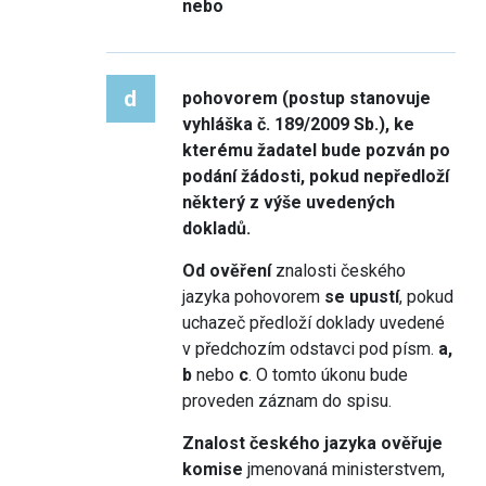
nebo
d
pohovorem (postup stanovuje
vyhláška č. 189/2009 Sb.), ke
kterému žadatel bude pozván po
podání žádosti, pokud nepředloží
některý z výše uvedených
dokladů.
Od ověření
znalosti českého
jazyka pohovorem
se upustí
, pokud
uchazeč předloží doklady uvedené
v předchozím odstavci pod písm.
a,
b
nebo
c
. O tomto úkonu bude
proveden záznam do spisu.
Znalost českého jazyka ověřuje
komise
jmenovaná ministerstvem,