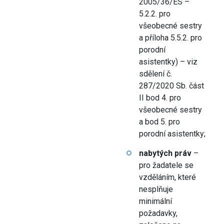
2005/36/ES –
5.2.2. pro
všeobecné sestry
a příloha 5.5.2. pro
porodní
asistentky) – viz
sdělení č.
287/2020 Sb. část
II bod 4. pro
všeobecné sestry
a bod 5. pro
porodní asistentky;
nabytých práv
–
pro žadatele se
vzděláním, které
nesplňuje
minimální
požadavky,