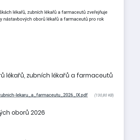
škách lékařů, zubních lékařů a farmaceutů zveřejňuje
ky nástavbových oborů lékařů a farmaceutů pro rok
 lékařů, zubních lékařů a farmaceutů
ubnich-lekaru_a_farmaceutu_2026_IX.pdf
(130,80 KB
)
ých oborů 2026