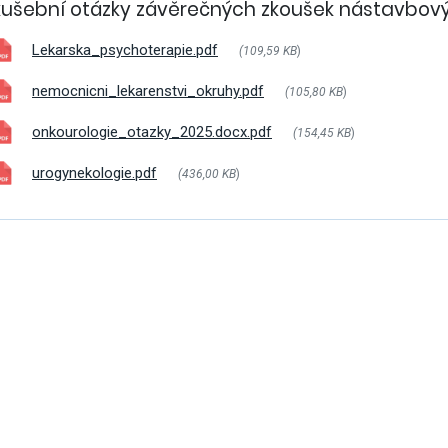
kušební otázky závěrečných zkoušek nástavbov
Lekarska_psychoterapie.pdf
(109,59 KB
)
nemocnicni_lekarenstvi_okruhy.pdf
(105,80 KB
)
onkourologie_otazky_2025.docx.pdf
(154,45 KB
)
urogynekologie.pdf
(436,00 KB
)