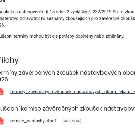
26
vým přístupem
souladu s ustanovením § 15 odst. 2 vyhlášky č. 282/2019 Sb., o zkou
nisterstvo zdravotnictví seznamy zkoušejících pro závěrečné zkouš
26.
ušební termíny mohou být dle potřeby doplněny nebo změněny.
cování
řílohy
ermíny závěrečných zkoušek nástavbových oborů
026
Terminy_zaverecnych-zkousek_nastavbovych_oboru_lekaru_z
kušební komise závěrečných zkoušek nástavbov
komise_nastavby-4.pdf
(461,35 KB
)
á povolání