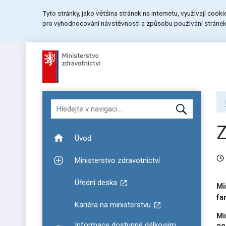
Přeskočit
Přeskočit
Přeskočit
Tyto stránky, jako většina stránek na internetu, využívají cook
na
na
na
pro vyhodnocování návstěvnosti a způsobu používání stránek.
menu
obsah
patičku
stránky
Hledat v navigaci
Úvod
Ministerstvo zdravotnictví
Zobrazit podmenu pro Ministerstvo zdravotnictví
Úřední deska
Mi
fa
Kariéra na ministerstvu
Mi
Informace dostupné dálkovým