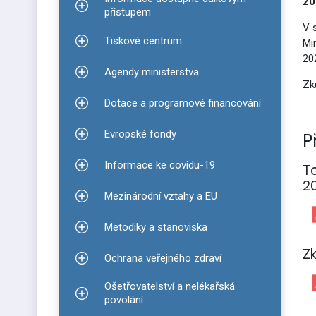
20
Zobrazit podmenu pro Informace dostupné dálko
přístupem
V 
Tiskové centrum
Mi
Zobrazit podmenu pro Tiskové centrum
20
Agendy ministerstva
Zobrazit podmenu pro Agendy ministerstva
Zk
Dotace a programové financování
Zobrazit podmenu pro Dotace a programové finan
Evropské fondy
P
Zobrazit podmenu pro Evropské fondy
Informace ke covidu-19
T
Zobrazit podmenu pro Informace ke covidu-19
2
Mezinárodní vztahy a EU
Zobrazit podmenu pro Mezinárodní vztahy a EU
Metodiky a stanoviska
Zobrazit podmenu pro Metodiky a stanoviska
Z
Ochrana veřejného zdraví
Zobrazit podmenu pro Ochrana veřejného zdraví
Ošetřovatelství a nelékařská
Zobrazit podmenu pro Ošetřovatelství a nelékařsk
povolání