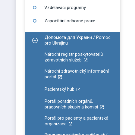
Vzdělávací programy
Započítání odborné praxe
Допомога для України / Pomoc
Zobrazit podmenu pro Допомога для України / P
pro Ukrajinu
Národní registr poskytovatelů
zdravotních služeb
Národní zdravotnický informační
portál
Pacientský hub
Portál poradních orgánů,
pracovních skupin a komisí
Portál pro pacienty a pacientské
organizace