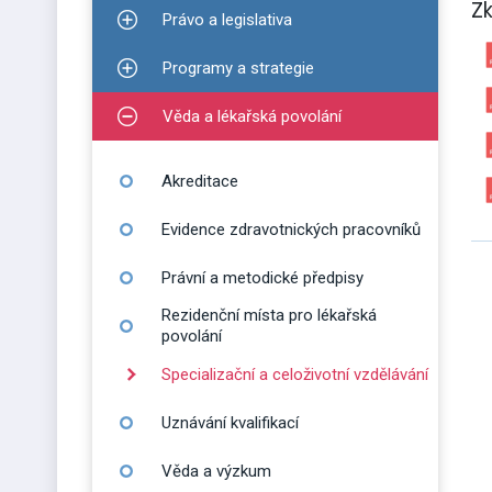
Z
Právo a legislativa
Zobrazit podmenu pro Právo a legislativa
Programy a strategie
Zobrazit podmenu pro Programy a strategie
Věda a lékařská povolání
Zobrazit podmenu pro Věda a lékařská povolání
Akreditace
Evidence zdravotnických pracovníků
Právní a metodické předpisy
Rezidenční místa pro lékařská
povolání
Specializační a celoživotní vzdělávání
Uznávání kvalifikací
Věda a výzkum