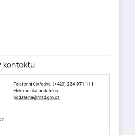
v kontaktu
Telefonní ústředna:
(+420)
224 971 111
Elektronická podatelna:
o
podatelna@mzd.gov.cz
ce