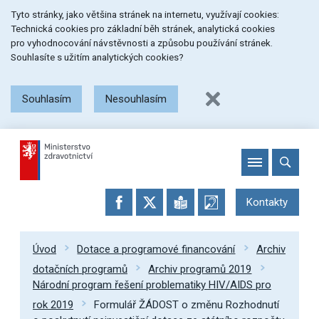
Přeskočit
Přeskočit
Přeskočit
Tyto stránky, jako většina stránek na internetu, využívají cookies:
na
na
na
Technická cookies pro základní běh stránek, analytická cookies
menu
obsah
patičku
pro vyhodnocování návstěvnosti a způsobu používání stránek.
stránky
Souhlasíte s užitím analytických cookies?
Souhlasím
Nesouhlasím
Kontakty
Úvod
Dotace a programové financování
Archiv
dotačních programů
Archiv programů 2019
Národní program řešení problematiky HIV/AIDS pro
rok 2019
Formulář ŽÁDOST o změnu Rozhodnutí