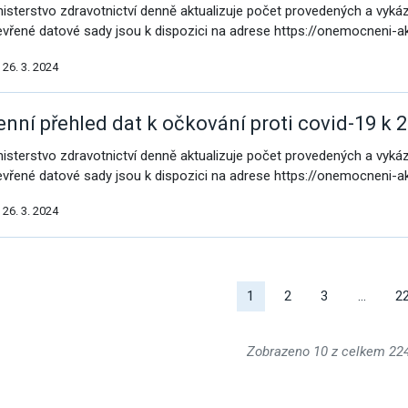
nisterstvo zdravotnictví denně aktualizuje počet provedených a vyk
evřené datové sady jsou k dispozici na adrese https://onemocneni-a
26. 3. 2024
enní přehled dat k očkování proti covid-19 k 2
nisterstvo zdravotnictví denně aktualizuje počet provedených a vyk
evřené datové sady jsou k dispozici na adrese https://onemocneni-a
26. 3. 2024
alší
ýsledky
1
2
3
…
2
Zobrazeno 10 z celkem 2