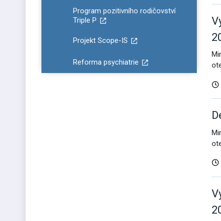
Program pozitivního rodičovství
V
Triple P
2
Projekt Scope-IS
Mi
Reforma psychiatrie
ot
D
Mi
ot
V
2