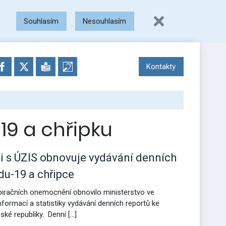
Souhlasím
Nesouhlasím
Kontakty
19 a chřipku
ci s ÚZIS obnovuje vydávání denních
du-19 a chřipce
piračních onemocnění obnovilo ministerstvo ve
formací a statistiky vydávání denních reportů ke
ské republiky. Denní […]