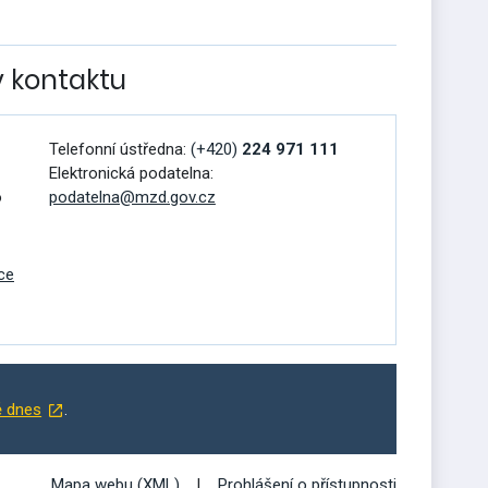
v kontaktu
Telefonní ústředna:
(+420)
224 971 111
Elektronická podatelna:
o
podatelna@mzd.gov.cz
ce
ě dnes
.
Mapa webu (XML)
Prohlášení o přístupnosti