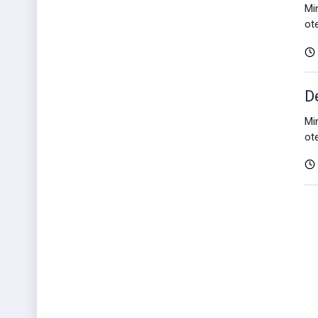
Mi
ot
D
Mi
ot
D
v