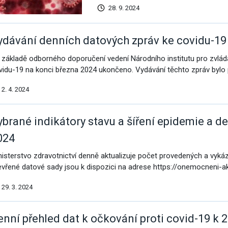
vým přístupem
28. 9. 2024
ydávání denních datových zpráv ke covidu-19
 základě odborného doporučení vedení Národního institutu pro zvlád
vidu-19 na konci března 2024 ukončeno. Vydávání těchto zpráv bylo
cování
2. 4. 2024
ybrané indikátory stavu a šíření epidemie a de
024
nisterstvo zdravotnictví denně aktualizuje počet provedených a vyk
evřené datové sady jsou k dispozici na adrese https://onemocneni-a
29. 3. 2024
á povolání
enní přehled dat k očkování proti covid-19 k 2