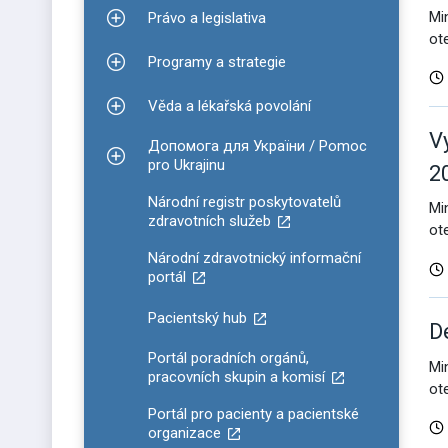
Mi
Právo a legislativa
Zobrazit podmenu pro Právo a legislativa
ot
Programy a strategie
Zobrazit podmenu pro Programy a strategie
Věda a lékařská povolání
Zobrazit podmenu pro Věda a lékařská povolání
V
Допомога для України / Pomoc
Zobrazit podmenu pro Допомога для України / P
pro Ukrajinu
2
Národní registr poskytovatelů
Mi
zdravotních služeb
ot
Národní zdravotnický informační
portál
Pacientský hub
D
Portál poradních orgánů,
Mi
pracovních skupin a komisí
ot
Portál pro pacienty a pacientské
organizace