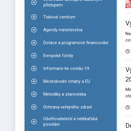
Zobrazit podmenu pro Informace dostupné dálko
přístupem
Tiskové centrum
Zobrazit podmenu pro Tiskové centrum
V
Agendy ministerstva
Zobrazit podmenu pro Agendy ministerstva
Na
co
Dotace a programové financování
Zobrazit podmenu pro Dotace a programové finan
Evropské fondy
Zobrazit podmenu pro Evropské fondy
Informace ke covidu-19
V
Zobrazit podmenu pro Informace ke covidu-19
2
Mezinárodní vztahy a EU
Zobrazit podmenu pro Mezinárodní vztahy a EU
Mi
Metodiky a stanoviska
ot
Zobrazit podmenu pro Metodiky a stanoviska
Ochrana veřejného zdraví
Zobrazit podmenu pro Ochrana veřejného zdraví
Ošetřovatelství a nelékařská
Zobrazit podmenu pro Ošetřovatelství a nelékařsk
povolání
D