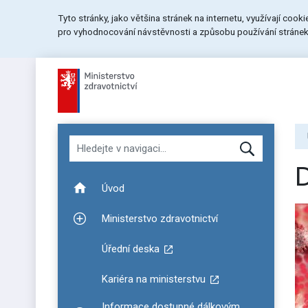
Přeskočit
Přeskočit
Přeskočit
Tyto stránky, jako většina stránek na internetu, využívají cook
na
na
na
pro vyhodnocování návstěvnosti a způsobu používání stránek.
menu
obsah
patičku
stránky
Hledat v navigaci
Úvod
Ministerstvo zdravotnictví
Zobrazit podmenu pro Ministerstvo zdravotnictví
Úřední deska
Kariéra na ministerstvu
Informace dostupné dálkovým