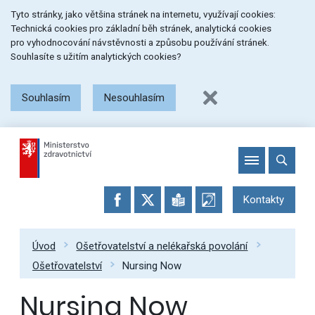
Přeskočit
Přeskočit
Přeskočit
Tyto stránky, jako většina stránek na internetu, využívají cookies:
na
na
na
Technická cookies pro základní běh stránek, analytická cookies
menu
obsah
patičku
pro vyhodnocování návstěvnosti a způsobu používání stránek.
stránky
Souhlasíte s užitím analytických cookies?
Souhlasím
Nesouhlasím
Kontakty
Úvod
Ošetřovatelství a nelékařská povolání
Ošetřovatelství
Nursing Now
Nursing Now