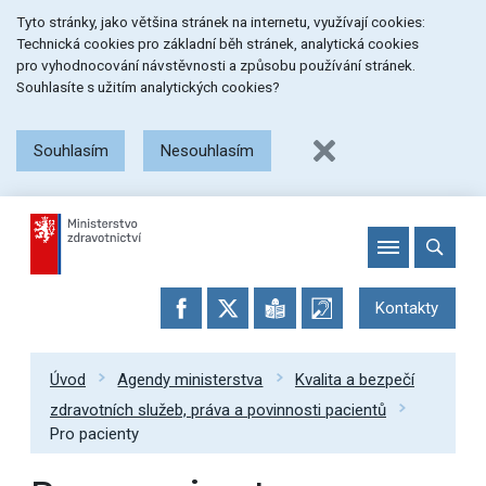
Přeskočit
Přeskočit
Přeskočit
Tyto stránky, jako většina stránek na internetu, využívají cookies:
na
na
na
Technická cookies pro základní běh stránek, analytická cookies
menu
obsah
patičku
pro vyhodnocování návstěvnosti a způsobu používání stránek.
stránky
Souhlasíte s užitím analytických cookies?
Souhlasím
Nesouhlasím
Kontakty
Úvod
Agendy ministerstva
Kvalita a bezpečí
zdravotních služeb, práva a povinnosti pacientů
Pro pacienty