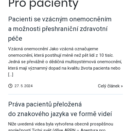
Pro pacienty
Pacienti se vzácným onemocněním
a možnosti přeshraniční zdravotní
péče
Vzácná onemocnění Jako vzácná označujeme
onemocnění, která postihují méně než pět lidí z 10 tisíc.
Jedná se převážně o dědičná multisystémová onemocnění,
která mají významný dopad na kvalitu života pacienta nebo
[…]
Celý článek »
27. 5. 2024
Práva pacientů přeložená
do znakového jazyka ve formě videí
Níže uvedená videa byla vytvořena obecně prospěšnou
společností Tichý svět (dříve APPN – Agentura pro