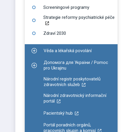
Screeningové programy
Strategie reformy psychiatrické péče
Zdraví 2030
Věda a lékařská povolání
Zobrazit podmenu pro Věda a lékařská povolání
Допомога для України / Pomoc
Zobrazit podmenu pro Допомога для України / P
pro Ukrajinu
Národní registr poskytovatelů
zdravotních služeb
Národní zdravotnický informační
portál
Pacientský hub
Portál poradních orgánů,
pracovních skupin a komisí