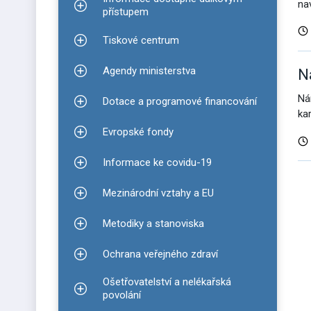
na
Zobrazit podmenu pro Informace dostupné dálko
přístupem
Tiskové centrum
Zobrazit podmenu pro Tiskové centrum
Agendy ministerstva
N
Zobrazit podmenu pro Agendy ministerstva
Ná
Dotace a programové financování
Zobrazit podmenu pro Dotace a programové finan
kar
Evropské fondy
Zobrazit podmenu pro Evropské fondy
Informace ke covidu-19
Zobrazit podmenu pro Informace ke covidu-19
D
Mezinárodní vztahy a EU
Zobrazit podmenu pro Mezinárodní vztahy a EU
v
Metodiky a stanoviska
Zobrazit podmenu pro Metodiky a stanoviska
Ochrana veřejného zdraví
Zobrazit podmenu pro Ochrana veřejného zdraví
Ošetřovatelství a nelékařská
Zobrazit podmenu pro Ošetřovatelství a nelékařsk
povolání