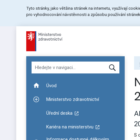
Přeskočit
Přeskočit
Přeskočit
Tyto stránky, jako většina stránek na internetu, využívají cook
na
na
na
pro vyhodnocování návstěvnosti a způsobu používání stránek.
menu
obsah
patičku
stránky
Hledat v navigaci
Úvod
Ministerstvo zdravotnictví
Zobrazit podmenu pro Ministerstvo zdravotnictví
A
Úřední deska
2
Kariéra na ministerstvu
S 
Informace dostupné dálkovým