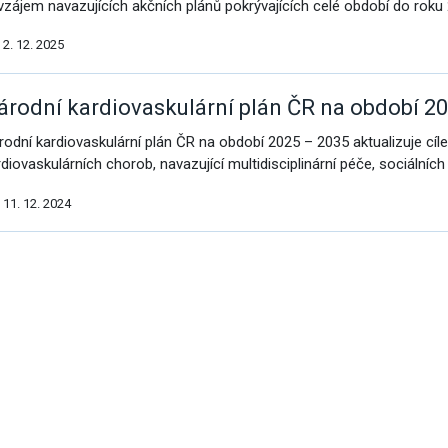
vzájem navazujících akčních plánů pokrývajících celé období do roku
vým přístupem
2. 12. 2025
árodní kardiovaskulární plán ČR na období 2
rodní kardiovaskulární plán ČR na období 2025 – 2035 aktualizuje cíle
cování
diovaskulárních chorob, navazující multidisciplinární péče, sociálních 
11. 12. 2024
alší
ýsledky
á povolání