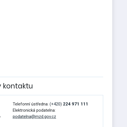
v kontaktu
Telefonní ústředna:
(+420)
224 971 111
Elektronická podatelna:
o
podatelna@mzd.gov.cz