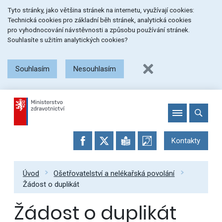
Přeskočit
Přeskočit
Přeskočit
Tyto stránky, jako většina stránek na internetu, využívají cookies:
na
na
na
Technická cookies pro základní běh stránek, analytická cookies
menu
obsah
patičku
pro vyhodnocování návstěvnosti a způsobu používání stránek.
stránky
Souhlasíte s užitím analytických cookies?
Souhlasím
Nesouhlasím
Kontakty
Úvod
Ošetřovatelství a nelékařská povolání
Žádost o duplikát
Žádost o duplikát