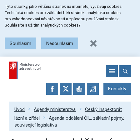
Přeskočit
Přeskočit
Přeskočit
Tyto stránky, jako většina stránek na internetu, využívají cookies:
na
na
na
Technická cookies pro základní běh stránek, analytická cookies
menu
obsah
patičku
pro vyhodnocování návstěvnosti a způsobu používání stránek.
stránky
Souhlasíte s užitím analytických cookies?
Souhlasím
Nesouhlasím
Kontakty
Úvod
Agendy ministerstva
Český inspektorát
lázní a zřídel
Agenda oddělení ČIL, základní pojmy,
související legislativa