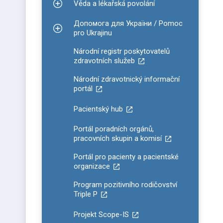
Věda a lékařská povolání
Zobrazit podmenu pro Věda a lékařská povolání
Допомога для України / Pomoc
Zobrazit podmenu pro Допомога для України / P
pro Ukrajinu
Národní registr poskytovatelů
zdravotních služeb
Národní zdravotnický informační
portál
Pacientský hub
Portál poradních orgánů,
pracovních skupin a komisí
Portál pro pacienty a pacientské
organizace
Program pozitivního rodičovství
Triple P
Projekt Scope-IS