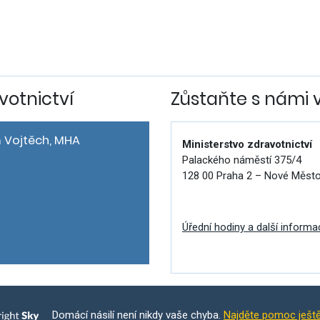
votnictví
Zůstaňte s námi 
 Vojtěch, MHA
Ministerstvo zdravotnictví
Palackého náměstí 375/4
128 00 Praha 2 – Nové Měst
Úřední hodiny a další informa
Domácí násilí není nikdy vaše chyba.
Najděte pomoc ješt