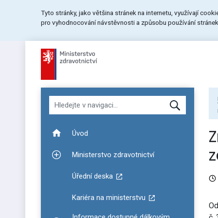
Přeskočit
Přeskočit
Přeskočit
Tyto stránky, jako většina stránek na internetu, využívají cook
na
na
na
pro vyhodnocování návstěvnosti a způsobu používání stránek.
menu
obsah
patičku
stránky
Hledat v navigaci
Z
Úvod
z
Ministerstvo zdravotnictví
Zobrazit podmenu pro Ministerstvo zdravotnictví
Úřední deska
Kariéra na ministerstvu
Od
Informace dostupné dálkovým
č.