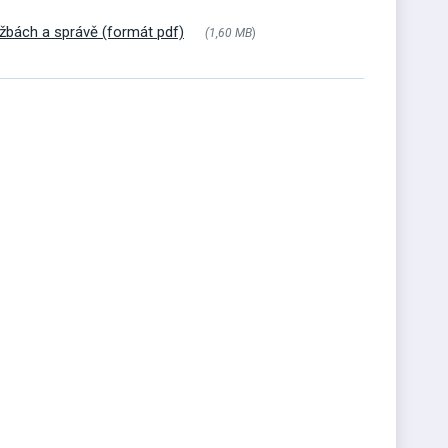
lužbách a správě (formát pdf)
(1,60 MB
)