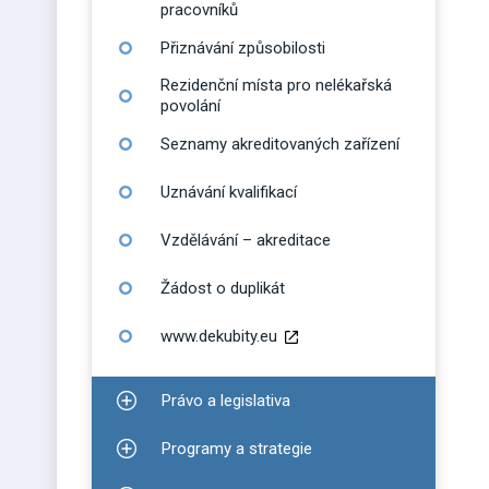
pracovníků
Přiznávání způsobilosti
Rezidenční místa pro nelékařská
povolání
Seznamy akreditovaných zařízení
Uznávání kvalifikací
Vzdělávání – akreditace
Žádost o duplikát
www.dekubity.eu
Právo a legislativa
Zobrazit podmenu pro Právo a legislativa
Programy a strategie
Zobrazit podmenu pro Programy a strategie