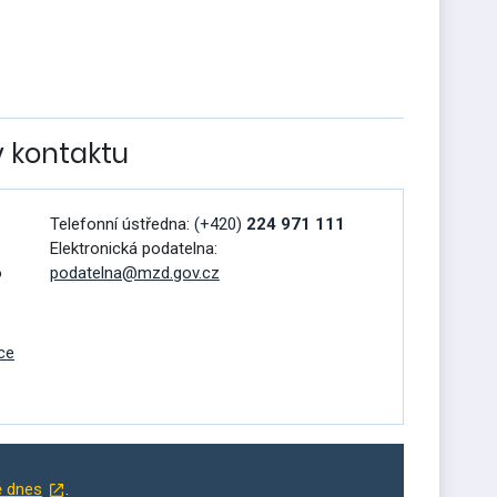
v kontaktu
Telefonní ústředna:
(+420)
224 971 111
Elektronická podatelna:
o
podatelna@mzd.gov.cz
ce
ě dnes
.