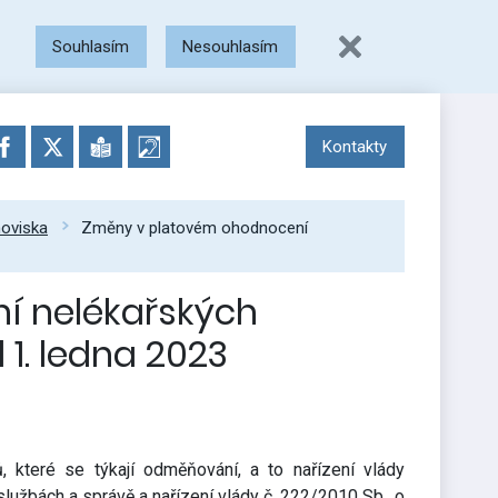
Souhlasím
Nesouhlasím
Kontakty
noviska
Změny v platovém ohodnocení
í nelékařských
1. ledna 2023
 které se týkají odměňování, a to nařízení vlády
užbách a správě a nařízení vlády č. 222/2010 Sb., o