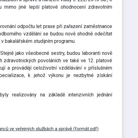
u mimo jiné lepší platové ohodnocení zdravotním
arovnání odpočtu let praxe při zařazení zaměstnance
o odborného vzdělání se budou nově shodně odečítat
 v bakalářském studijním programu.
 Stejně jako všeobecné sestry, budou laboranti nově
h zdravotnických povoláních ve také ve 12. platové
ují a provádějí celoživotní vzdělávání v příslušném
pecializace, k jehož výkonu je nezbytné získání
ly realizovány na základě intenzivních jednání
nců ve veřejných službách a správě (formát pdf)