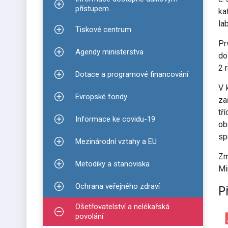
Zobrazit podmenu pro Informace dostupné dálko
přístupem
ka
la
Tiskové centrum
Zobrazit podmenu pro Tiskové centrum
Pr
Agendy ministerstva
do
Zobrazit podmenu pro Agendy ministerstva
2 
Dotace a programové financování
Zobrazit podmenu pro Dotace a programové finan
V 
Evropské fondy
za
Zobrazit podmenu pro Evropské fondy
tř
Informace ke covidu-19
Zobrazit podmenu pro Informace ke covidu-19
ob
sp
Mezinárodní vztahy a EU
Zobrazit podmenu pro Mezinárodní vztahy a EU
Zm
Metodiky a stanoviska
Zobrazit podmenu pro Metodiky a stanoviska
Mi
Ochrana veřejného zdraví
P
Zobrazit podmenu pro Ochrana veřejného zdraví
Ošetřovatelství a nelékařská
Zobrazit podmenu pro Ošetřovatelství a nelékařsk
povolání