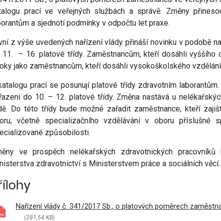
vým přístupem
talogu prací ve veřejných službách a správě. Změny přineso
borantům a sjednotí podmínky v odpočtu let praxe.
vní z výše uvedených nařízení vlády přináší novinku v podobě n
 11. – 16. platové třídy. Zaměstnancům, kteří dosáhli vyššíh
roky jako zaměstnancům, kteří dosáhli vysokoškolského vzdělání
cování
katalogu prací se posunují platové třídy zdravotním laborantům.
řazeni do 10. – 12. platové třídy. Změna nastává u nelékařskýc
ídě. Do této třídy bude možné zařadit zaměstnance, kteří zajišt
oru, včetně specializačního vzdělávání v oboru příslušné s
ecializované způsobilosti.
ěny ve prospěch nelékařských zdravotnických pracovníků by
nisterstva zdravotnictví s Ministerstvem práce a sociálních věcí.
řílohy
Nařízení vlády č. 341/2017 Sb., o platových poměrech zaměstna
á povolání
(281,54 KB
)