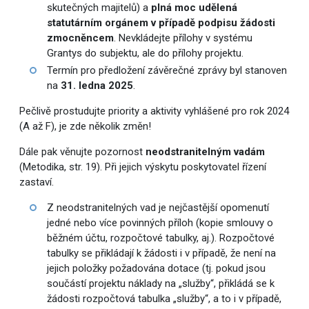
skutečných majitelů) a
plná moc udělená
statutárním orgánem v případě podpisu žádosti
zmocněncem
. Nevkládejte přílohy v systému
Grantys do subjektu, ale do přílohy projektu.
Termín pro předložení závěrečné zprávy byl stanoven
na
31. ledna 2025
.
Pečlivě prostudujte priority a aktivity vyhlášené pro rok 2024
(A až F), je zde několik změn!
Dále pak věnujte pozornost
neodstranitelným vadám
(Metodika, str. 19). Při jejich výskytu poskytovatel řízení
zastaví.
Z neodstranitelných vad je nejčastější opomenutí
jedné nebo více povinných příloh (kopie smlouvy o
běžném účtu, rozpočtové tabulky, aj.). Rozpočtové
tabulky se přikládají k žádosti i v případě, že není na
jejich položky požadována dotace (tj. pokud jsou
součástí projektu náklady na „služby“, přikládá se k
žádosti rozpočtová tabulka „služby“, a to i v případě,