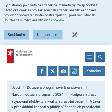
Přeskočit
Přeskočit
Přeskočit
Tyto stránky, jako většina stránek na internetu, využívají cookies:
na
na
na
Technická cookies pro základní běh stránek, analytická cookies
menu
obsah
patičku
pro vyhodnocování návstěvnosti a způsobu používání stránek.
stránky
Souhlasíte s užitím analytických cookies?
Souhlasím
Nesouhlasím
Kontakty
Úvod
Dotace a programové financování
Národní dotační programy 2024
Podpora zdraví,
zvyšování efektivity a kvality zdravotní péče
Výzva
k předkládání žádostí o přidělení finančních prostředků