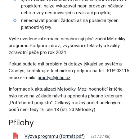
projektem, nelze vykazovat např. provozní náklady
nebo mzdy nesouvisející s realizací projektu,
nenechávat podání žádostí až na poslední týden
platnosti výzvy.
Výše uvedené informace nenahrazují plné znění Metodiky
programu Podpora zdraví, zvyšování efektivity a kvality
zdravotní péče pro rok 2024.
Pokud budete mít problém či dotazy týkající se systému
Grantys, kontaktujte technickou podporu na tel.: 515903115
nebo e-mailu:
grantys@nap.cz
.
Informace k aktualizaci Metodiky: Mezi hodnotící kritéria
bylo nově na základě návrhu oponenta přidáno kritérium
„Potřebnost projektu“. Celkový možný počet udělených
bodů není tedy 16, ale 18 (str. 20 Metodiky).
Přílohy
Výzva programu (formát pdf)
(217,27 KB
)