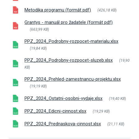
Metodika programu (formát pdf)
(426,18 KB
)
Grantys - manuál pro žadatele (formát pdf)
(663,99 KB
)
PPZ_2024_Podrobny-rozpocet-materialu.xlsx
(19,84 KB
)
PPZ_2024_Podrobny-rozpocet-sluzeb.xlsx
(19,90
KB
)
PPZ_2024_Prehled-zamestnancu-projektu.xlsx
(19,19 KB
)
PPZ_2024_Ostatni-osobni-vydaje.xlsx
(19,40 KB
)
PPZ_2024_Edicni-cinnost.xlsx
(19,29 KB
)
PPZ_2024_Prednaskova-cinnost.xlsx
(21,11 KB
)