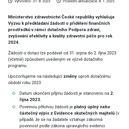
Vytvořeno: 31. 8. 2023
Poslední aktualizace: 8. 1. 2025
Ministerstvo zdravotnictví České republiky vyhlašuje
Výzvu k předkládání žádostí o přidělení finančních
prostředků v rámci dotačního Podpora zdraví,
zvyšování efektivity a kvality zdravotní péče pro rok
2024.
Žádosti o dotaci lze podávat od 31. srpna do 2. října 2023
(včetně) způsobem uvedeným ve výzvě dotačního
programu.
Upozorňujeme na následující
změny
oproti dotačnímu
období roku 2023:
Datum ukončení příjmu žádostí je stanoveno na
2.
října 2023.
Povinnou přílohou žádosti je
platný úplný nebo
částečný výpis z Evidence skutečných majitelů
(v
případě, že se na žadatele vztahuje zákonná
povinnost podle zákona upravujícího evidenci