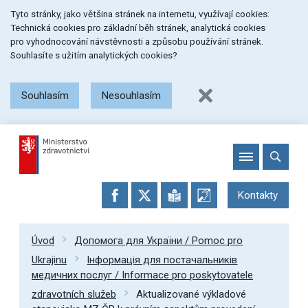
Přeskočit
Přeskočit
Přeskočit
Tyto stránky, jako většina stránek na internetu, využívají cookies:
na
na
na
Technická cookies pro základní běh stránek, analytická cookies
menu
obsah
patičku
pro vyhodnocování návstěvnosti a způsobu používání stránek.
stránky
Souhlasíte s užitím analytických cookies?
Souhlasím
Nesouhlasím
Kontakty
Úvod
Допомога для України / Pomoc pro
Ukrajinu
Інформація для постачальників
медичних послуг / Informace pro poskytovatele
zdravotních služeb
Aktualizované výkladové