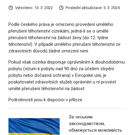
Vytvořeno: 10. 3. 2022
Poslední aktualizace: 5. 3. 2024
Podle českého práva je omezeno provedení umělého
přerušení těhotenství cizinkám, jedná-li se o umělé
přerušení těhotenství na žádost ženy (do 12. týdne
těhotenství). V případě umělého přerušení těhotenství ze
zdravotních důvodů žádné omezení není.
Pokud však cizinka disponuje oprávněním k dlouhodobému
pobytu (vízum k pobytu nad 90 dnů za účelem strpění
pobytu nebo dočasná ochrana) v Evropské unii, je
poskytovatel zdravotních služeb oprávněn u ní provést
umělé přerušení těhotenství na žádost.
Podrobnosti jsou k dispozici v příloze.
За чеським
законодавством,
обмежується можливість