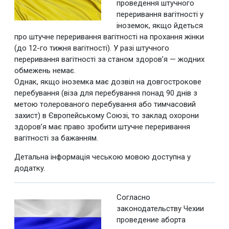
проведення штучного
переривання вагітності у
іноземок, якщо йдеться
про штучне переривання вагітності на прохання жінки
(до 12-го тижня вагітності). У разі штучного
переривання вагітності за станом здоров’я — жодних
обмежень немає.
Однак, якщо іноземка має дозвіл на довгострокове
перебування (віза для перебування понад 90 днів з
метою толерованого перебування або тимчасовий
захист) в Європейському Союзі, то заклад охорони
здоров’я має право зробити штучне переривання
вагітності за бажанням.
Детальна інформація чеською мовою доступна у
додатку.
Согласно
законодательству Чехии
проведение аборта