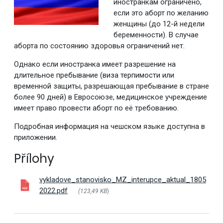
иностранкам ограничено,
если это аборт по желанию
женщины (до 12-й недели
беременности). В случае
аборта по состоянию здоровья ограничений нет.
Однако если иностранка имеет разрешение на
длительное пребывание (виза терпимости или
временной защиты, разрешающая пребывание в стране
более 90 дней) в Евросоюзе, медицинское учреждение
имеет право провести аборт по её требованию.
Подробная информация на чешском языке доступна в
приложении.
Přílohy
vykladove_stanovisko_MZ_interupce_aktual_1805
2022.pdf
(123,49 KB
)