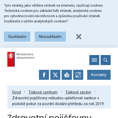
Přeskočit
Přeskočit
Přeskočit
Tyto stránky, jako většina stránek na internetu, využívají cookies:
na
na
na
Technická cookies pro základní běh stránek, analytická cookies
menu
obsah
patičku
pro vyhodnocování návstěvnosti a způsobu používání stránek.
stránky
Souhlasíte s užitím analytických cookies?
Souhlasím
Nesouhlasím
Kontakty
Úvod
Tiskové centrum
Tiskové zprávy
Zdravotní pojišťovny nebudou uplatňovat sankce v
podobě pokut za pozdní dodání přehledu za rok 2019
Zdravotní pojišťovny