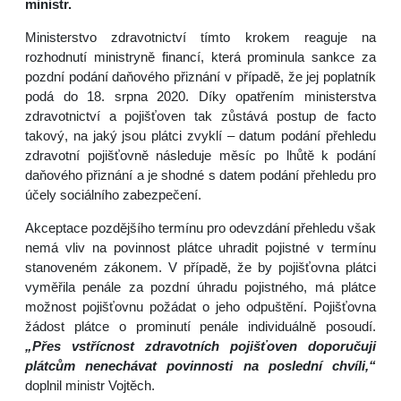
ministr.
Ministerstvo zdravotnictví tímto krokem reaguje na
rozhodnutí ministryně financí, která prominula sankce za
pozdní podání daňového přiznání v případě, že jej poplatník
podá do 18. srpna 2020. Díky opatřením ministerstva
zdravotnictví a pojišťoven tak zůstává postup de facto
takový, na jaký jsou plátci zvyklí – datum podání přehledu
zdravotní pojišťovně následuje měsíc po lhůtě k podání
daňového přiznání a je shodné s datem podání přehledu pro
účely sociálního zabezpečení.
Akceptace pozdějšího termínu pro odevzdání přehledu však
nemá vliv na povinnost plátce uhradit pojistné v termínu
stanoveném zákonem. V případě, že by pojišťovna plátci
vyměřila penále za pozdní úhradu pojistného, má plátce
možnost pojišťovnu požádat o jeho odpuštění. Pojišťovna
žádost plátce o prominutí penále individuálně posoudí.
„Přes vstřícnost zdravotních pojišťoven doporučuji
plátcům nenechávat povinnosti na poslední chvíli,“
doplnil ministr Vojtěch.