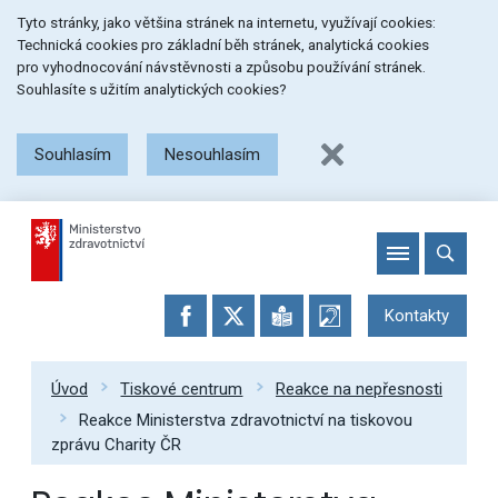
Přeskočit
Přeskočit
Přeskočit
Tyto stránky, jako většina stránek na internetu, využívají cookies:
na
na
na
Technická cookies pro základní běh stránek, analytická cookies
menu
obsah
patičku
pro vyhodnocování návstěvnosti a způsobu používání stránek.
stránky
Souhlasíte s užitím analytických cookies?
Souhlasím
Nesouhlasím
Kontakty
Úvod
Tiskové centrum
Reakce na nepřesnosti
Reakce Ministerstva zdravotnictví na tiskovou
zprávu Charity ČR