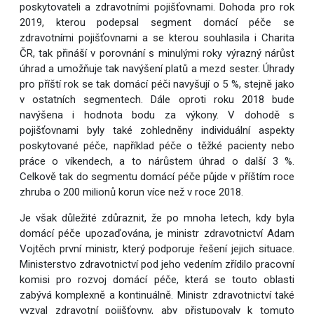
poskytovateli a zdravotními pojišťovnami. Dohoda pro rok
2019, kterou podepsal segment domácí péče se
zdravotními pojišťovnami a se kterou souhlasila i Charita
ČR, tak přináší v porovnání s minulými roky výrazný nárůst
úhrad a umožňuje tak navýšení platů a mezd sester. Úhrady
pro příští rok se tak domácí péči navyšují o 5 %, stejně jako
v ostatních segmentech. Dále oproti roku 2018 bude
navýšena i hodnota bodu za výkony. V dohodě s
pojišťovnami byly také zohledněny individuální aspekty
poskytované péče, například péče o těžké pacienty nebo
práce o víkendech, a to nárůstem úhrad o další 3 %.
Celkově tak do segmentu domácí péče půjde v příštím roce
zhruba o 200 milionů korun více než v roce 2018.
Je však důležité zdůraznit, že po mnoha letech, kdy byla
domácí péče upozaďována, je ministr zdravotnictví Adam
Vojtěch první ministr, který podporuje řešení jejich situace.
Ministerstvo zdravotnictví pod jeho vedením zřídilo pracovní
komisi pro rozvoj domácí péče, která se touto oblasti
zabývá komplexně a kontinuálně. Ministr zdravotnictví také
vyzval zdravotní pojišťovny, aby přistupovaly k tomuto