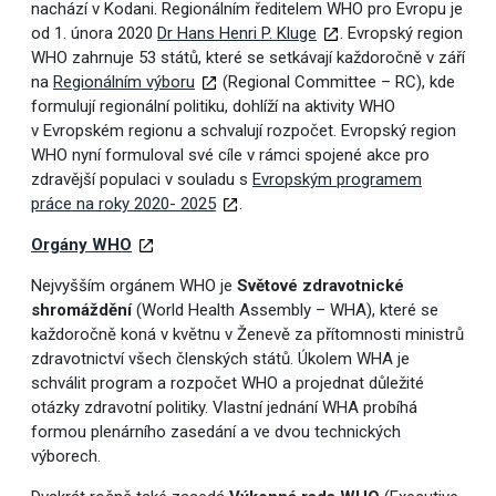
nachází v Kodani. Regionálním ředitelem WHO pro Evropu je
od 1. února 2020
Dr Hans Henri P. Kluge
. Evropský region
WHO zahrnuje 53 států, které se setkávají každoročně v září
na
Regionálním výboru
(Regional Committee – RC), kde
formulují regionální politiku, dohlíží na aktivity WHO
v Evropském regionu a schvalují rozpočet. Evropský region
WHO nyní formuloval své cíle v rámci spojené akce pro
zdravější populaci v souladu s
Evropským programem
práce na roky 2020- 2025
.
Orgány WHO
Nejvyšším orgánem WHO je
Světové zdravotnické
shromáždění
(World Health Assembly – WHA), které se
každoročně koná v květnu v Ženevě za přítomnosti ministrů
zdravotnictví všech členských států. Úkolem WHA je
schválit program a rozpočet WHO a projednat důležité
otázky zdravotní politiky. Vlastní jednání WHA probíhá
formou plenárního zasedání a ve dvou technických
výborech.