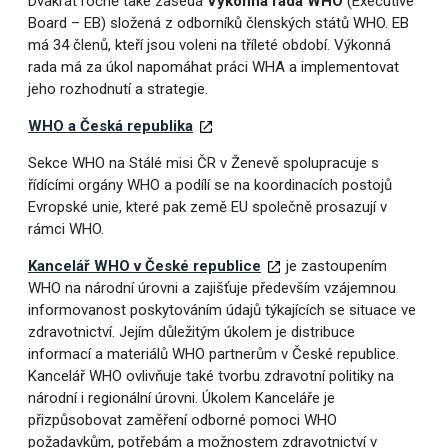
Dvakrát ročně také zasedá
Výkonná rada WHO
(Executive
Board – EB) složená z odborníků členských států WHO. EB
má 34 členů, kteří jsou voleni na tříleté období. Výkonná
rada má za úkol napomáhat práci WHA a implementovat
jeho rozhodnutí a strategie.
WHO a Česká republika
Sekce WHO na Stálé misi ČR v Ženevě spolupracuje s
řídícími orgány WHO a podílí se na koordinacích postojů
Evropské unie, které pak země EU společně prosazují v
rámci WHO.
Kancelář WHO v České republice
je zastoupením
WHO na národní úrovni a zajišťuje především vzájemnou
informovanost poskytováním údajů týkajících se situace ve
zdravotnictví. Jejím důležitým úkolem je distribuce
informací a materiálů WHO partnerům v České republice.
Kancelář WHO ovlivňuje také tvorbu zdravotní politiky na
národní i regionální úrovni. Úkolem Kanceláře je
přizpůsobovat zaměření odborné pomoci WHO
požadavkům, potřebám a možnostem zdravotnictví v