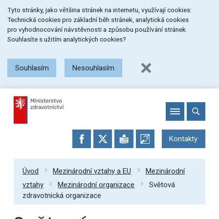
Přeskočit
Přeskočit
Přeskočit
Tyto stránky, jako většina stránek na internetu, využívají cookies:
na
na
na
Technická cookies pro základní běh stránek, analytická cookies
menu
obsah
patičku
pro vyhodnocování návstěvnosti a způsobu používání stránek.
stránky
Souhlasíte s užitím analytických cookies?
Souhlasím
Nesouhlasím
Kontakty
Úvod
Mezinárodní vztahy a EU
Mezinárodní
vztahy
Mezinárodní organizace
Světová
zdravotnická organizace