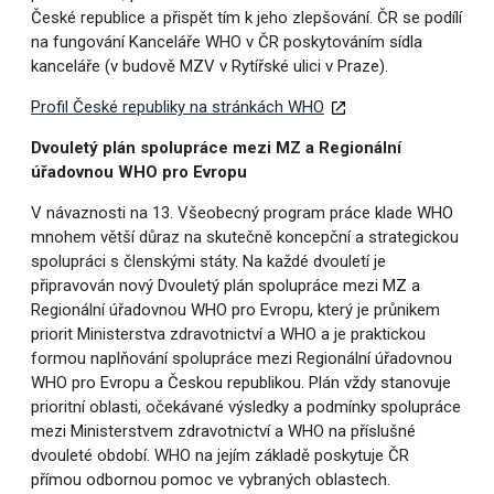
České republice a přispět tím k jeho zlepšování. ČR se podílí
na fungování Kanceláře WHO v ČR poskytováním sídla
kanceláře (v budově MZV v Rytířské ulici v Praze).
Profil České republiky na stránkách WHO
Dvouletý plán spolupráce mezi MZ a Regionální
úřadovnou WHO pro Evropu
V návaznosti na 13. Všeobecný program práce klade WHO
mnohem větší důraz na skutečně koncepční a strategickou
spolupráci s členskými státy. Na každé dvouletí je
připravován nový Dvouletý plán spolupráce mezi MZ a
Regionální úřadovnou WHO pro Evropu, který je průnikem
priorit Ministerstva zdravotnictví a WHO a je praktickou
formou naplňování spolupráce mezi Regionální úřadovnou
WHO pro Evropu a Českou republikou. Plán vždy stanovuje
prioritní oblasti, očekávané výsledky a podmínky spolupráce
mezi Ministerstvem zdravotnictví a WHO na příslušné
dvouleté období. WHO na jejím základě poskytuje ČR
přímou odbornou pomoc ve vybraných oblastech.