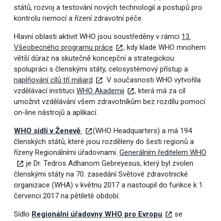
států, rozvoj a testování nových technologií a postupů pro
kontrolu nemocí a řízení zdravotní péče.
Hlavní oblasti aktivit WHO jsou soustředěny v rámci
13.
Všeobecného programu práce
, kdy klade WHO mnohem
větší důraz na skutečně koncepční a strategickou
spolupráci s členskými státy, celosystémový přístup a
naplňování cílů tří miliard
. V současnosti WHO vytvořila
vzdělávací instituci
WHO Akademii
, která má za cíl
umožnit vzdělávání všem zdravotníkům bez rozdílu pomocí
on-line nástrojů a aplikací.
WHO sídlí v Ženevě
(WHO Headquarters) a má 194
členských států, které jsou rozděleny do šesti regionů a
řízeny Regionálními úřadovnami.
Generálním ředitelem WHO
je Dr. Tedros Adhanom Gebreyesus, který byl zvolen
členskými státy na 70. zasedání Světové zdravotnické
organizace (WHA) v květnu 2017 a nastoupil do funkce k 1.
červenci 2017 na pětileté období.
Sídlo
Regionální úřadovny WHO pro Evropu
se