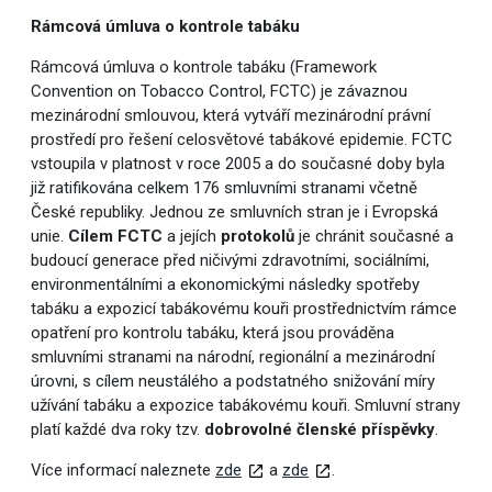
Rámcová úmluva o kontrole tabáku
Rámcová úmluva o kontrole tabáku (Framework
Convention on Tobacco Control, FCTC) je závaznou
mezinárodní smlouvou, která vytváří mezinárodní právní
prostředí pro řešení celosvětové tabákové epidemie. FCTC
vstoupila v platnost v roce 2005 a do současné doby byla
již ratifikována celkem 176 smluvními stranami včetně
České republiky. Jednou ze smluvních stran je i Evropská
unie.
Cílem FCTC
a jejích
protokolů
je chránit současné a
budoucí generace před ničivými zdravotními, sociálními,
environmentálními a ekonomickými následky spotřeby
tabáku a expozicí tabákovému kouři prostřednictvím rámce
opatření pro kontrolu tabáku, která jsou prováděna
smluvními stranami na národní, regionální a mezinárodní
úrovni, s cílem neustálého a podstatného snižování míry
užívání tabáku a expozice tabákovému kouři. Smluvní strany
platí každé dva roky tzv.
dobrovolné členské příspěvky
.
Více informací naleznete
zde
a
zde
.