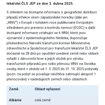
lékařství ČLS JEP ze dne 3. dubna 2025.
S ohledem na dostupné informace o geografické distribuci
případů infekce virem západonilské horečky (dále jen
„WNV“) v Evropě v loňském roce publikované Evropským
střediskem pro prevenci a kontrolu nemocí (ECDC) a další
dostupné informace vztahující se k WNV, které jsou
významné z epidemiologického hlediska, doporučuje
předsednictvo Národní transfuzní komise Ministerstva
zdravotnictví a Společnost pro transfuzní lékařství ČLS JEP
dočasně na 28 dnů po opuštění uvedené země nebo oblasti
vyřadit z dárcovství krve a jejích složek pro výrobu
transfuzních přípravků pro riziko přenosu WNV na člověka
osoby, které v období od 1. 5. 2025 do 31. 10. 2025 pobývaly
(pozn. za pobyt se považuje návštěva zahrnující alespoň 1
přenocování) v následujících zemích nebo oblastech:
Země
Oblast vyřazení
Albánie
celá země