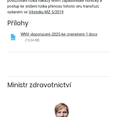
posuzování rizika nákazy virem západonilské horečky a
postup ke snížení rizika přenosu tohoto viru transfuzí,
vydaném ve
Věstníku MZ 5/2019
.
Přílohy
WNV-doporuceni-2025-ke-zverejneni-1.docx
(15,54 KB
)
Ministr zdravotnictví