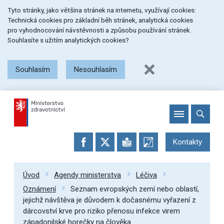
Přeskočit
Přeskočit
Přeskočit
Tyto stránky, jako většina stránek na internetu, využívají cookies:
na
na
na
Technická cookies pro základní běh stránek, analytická cookies
menu
obsah
patičku
pro vyhodnocování návstěvnosti a způsobu používání stránek.
stránky
Souhlasíte s užitím analytických cookies?
Souhlasím
Nesouhlasím
Kontakty
Úvod
Agendy ministerstva
Léčiva
Oznámení
Seznam evropských zemí nebo oblastí,
jejichž návštěva je důvodem k dočasnému vyřazení z
dárcovství krve pro riziko přenosu infekce virem
západonilské horečky na člověka