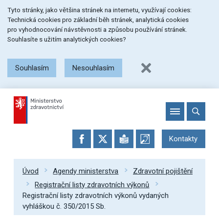
Přeskočit
Přeskočit
Přeskočit
Tyto stránky, jako většina stránek na internetu, využívají cookies:
na
na
na
Technická cookies pro základní běh stránek, analytická cookies
menu
obsah
patičku
pro vyhodnocování návstěvnosti a způsobu používání stránek.
stránky
Souhlasíte s užitím analytických cookies?
Souhlasím
Nesouhlasím
Kontakty
Úvod
Agendy ministerstva
Zdravotní pojištění
Registrační listy zdravotních výkonů
Registrační listy zdravotních výkonů vydaných
vyhláškou č. 350/2015 Sb.