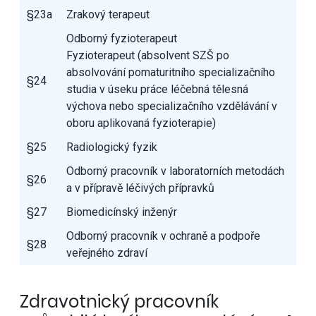
§23a
Zrakový terapeut
Odborný fyzioterapeut
Fyzioterapeut (absolvent SZŠ po
absolvování pomaturitního specializačního
§24
studia v úseku práce léčebná tělesná
výchova nebo specializačního vzdělávání v
oboru aplikovaná fyzioterapie)
§25
Radiologický fyzik
Odborný pracovník v laboratorních metodách
§26
a v přípravě léčivých přípravků
§27
Biomedicínský inženýr
Odborný pracovník v ochraně a podpoře
§28
veřejného zdraví
Zdravotnický pracovník