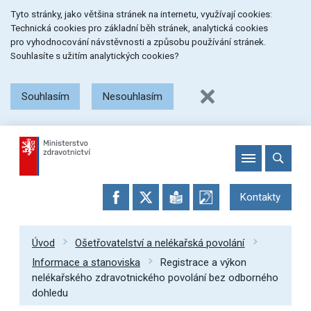
Přeskočit
Přeskočit
Přeskočit
Tyto stránky, jako většina stránek na internetu, využívají cookies:
na
na
na
Technická cookies pro základní běh stránek, analytická cookies
menu
obsah
patičku
pro vyhodnocování návstěvnosti a způsobu používání stránek.
stránky
Souhlasíte s užitím analytických cookies?
Souhlasím
Nesouhlasím
Kontakty
Úvod
Ošetřovatelství a nelékařská povolání
Informace a stanoviska
Registrace a výkon
nelékařského zdravotnického povolání bez odborného
dohledu