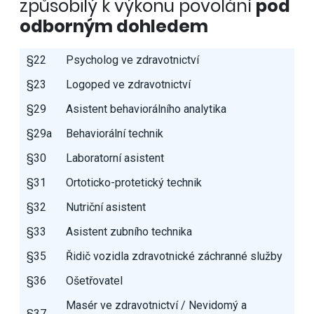
způsobilý k výkonu povolání
pod
odborným dohledem
§22
Psycholog ve zdravotnictví
§23
Logoped ve zdravotnictví
§29
Asistent behaviorálního analytika
§29a
Behaviorální technik
§30
Laboratorní asistent
§31
Ortoticko-protetický technik
§32
Nutriční asistent
§33
Asistent zubního technika
§35
Řidič vozidla zdravotnické záchranné služby
§36
Ošetřovatel
Masér ve zdravotnictví / Nevidomý a
§37