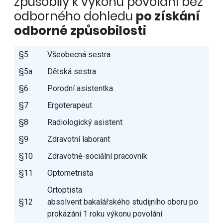
způsobilý k výkonu povolání bez
odborného dohledu
po získání
odborné způsobilosti
§5
Všeobecná sestra
§5a
Dětská sestra
§6
Porodní asistentka
§7
Ergoterapeut
§8
Radiologický asistent
§9
Zdravotní laborant
§10
Zdravotně-sociální pracovník
§11
Optometrista
Ortoptista
§12
absolvent bakalářského studijního oboru po
prokázání 1 roku výkonu povolání