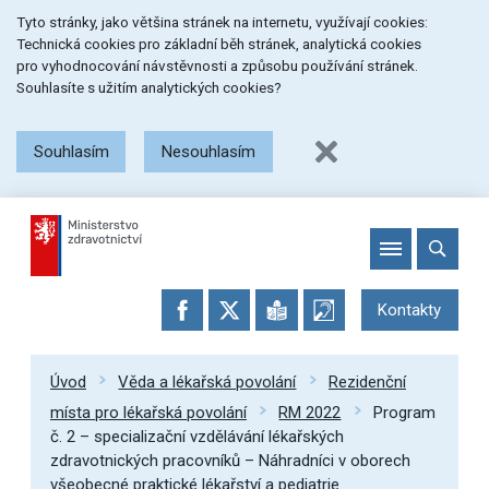
Přeskočit
Přeskočit
Přeskočit
Tyto stránky, jako většina stránek na internetu, využívají cookies:
na
na
na
Technická cookies pro základní běh stránek, analytická cookies
menu
obsah
patičku
pro vyhodnocování návstěvnosti a způsobu používání stránek.
stránky
Souhlasíte s užitím analytických cookies?
Souhlasím
Nesouhlasím
Kontakty
Úvod
Věda a lékařská povolání
Rezidenční
místa pro lékařská povolání
RM 2022
Program
č. 2 – specializační vzdělávání lékařských
zdravotnických pracovníků – Náhradníci v oborech
všeobecné praktické lékařství a pediatrie