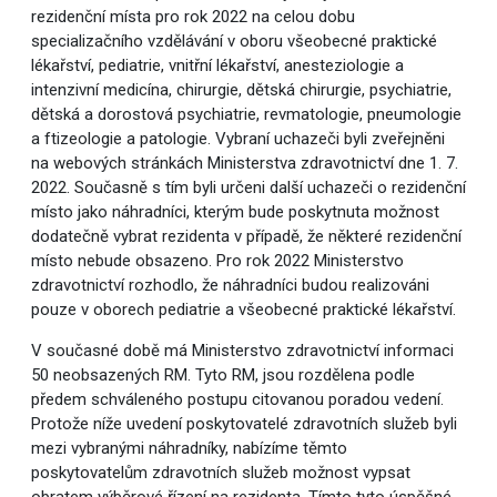
rezidenční místa pro rok 2022 na celou dobu
specializačního vzdělávání v oboru všeobecné praktické
lékařství, pediatrie, vnitřní lékařství, anesteziologie a
intenzivní medicína, chirurgie, dětská chirurgie, psychiatrie,
dětská a dorostová psychiatrie, revmatologie, pneumologie
a ftizeologie a patologie. Vybraní uchazeči byli zveřejněni
na webových stránkách Ministerstva zdravotnictví dne 1. 7.
2022. Současně s tím byli určeni další uchazeči o rezidenční
místo jako náhradníci, kterým bude poskytnuta možnost
dodatečně vybrat rezidenta v případě, že některé rezidenční
místo nebude obsazeno. Pro rok 2022 Ministerstvo
zdravotnictví rozhodlo, že náhradníci budou realizováni
pouze v oborech pediatrie a všeobecné praktické lékařství.
V současné době má Ministerstvo zdravotnictví informaci
50 neobsazených RM. Tyto RM, jsou rozdělena podle
předem schváleného postupu citovanou poradou vedení.
Protože níže uvedení poskytovatelé zdravotních služeb byli
mezi vybranými náhradníky, nabízíme těmto
poskytovatelům zdravotních služeb možnost vypsat