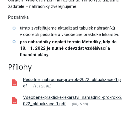
obratem výběrové řízení na rezidenta. Tímto tyto úspěšné
žadatele – náhradníky zveřejňujeme.
Poznámka:
tímto zveřejňujeme aktualizaci tabulek náhradníků
v oborech pediatrie a všeobecné praktické lékařství,
pro náhradníky neplatí termín Metodiky, kdy do
18. 11. 2022 je nutné odevzdat vzdělávací a
finanční plány.
Přílohy
Pediatrie_nahradnici-pro-rok-2022_aktualizace-1.p
df
(131,25 KB
)
Vseobene-prakticke-lekarstvi_nahradnici-pro-rok-2
022_aktualizace-1.pdf
(88,15 KB
)