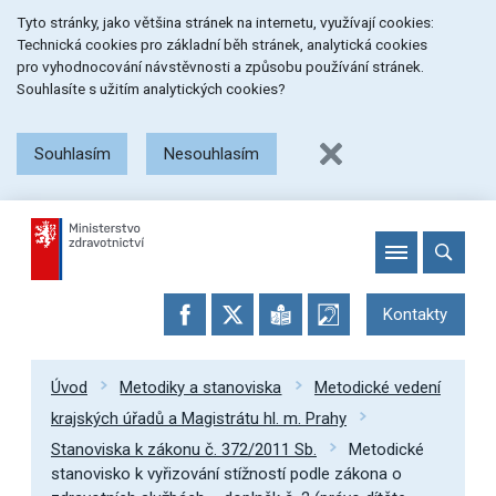
Přeskočit
Přeskočit
Přeskočit
Tyto stránky, jako většina stránek na internetu, využívají cookies:
na
na
na
Technická cookies pro základní běh stránek, analytická cookies
menu
obsah
patičku
pro vyhodnocování návstěvnosti a způsobu používání stránek.
stránky
Souhlasíte s užitím analytických cookies?
Souhlasím
Nesouhlasím
Kontakty
Úvod
Metodiky a stanoviska
Metodické vedení
krajských úřadů a Magistrátu hl. m. Prahy
Stanoviska k zákonu č. 372/2011 Sb.
Metodické
stanovisko k vyřizování stížností podle zákona o