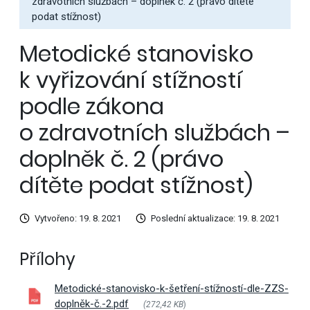
zdravotních službách – doplněk č. 2 (právo dítěte
podat stížnost)
Metodické stanovisko
k vyřizování stížností
podle zákona
o zdravotních službách –
doplněk č. 2 (právo
dítěte podat stížnost)
Vytvořeno: 19. 8. 2021
Poslední aktualizace: 19. 8. 2021
Přílohy
Metodické-stanovisko-k-šetření-stížností-dle-ZZS-
doplněk-č.-2.pdf
(272,42 KB
)