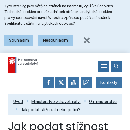
Přeskočit
Přeskočit
Přeskočit
Tyto stránky, jako většina stránek na internetu, využívají cookies:
na
na
na
Technická cookies pro základní běh stránek, analytická cookies
menu
obsah
patičku
pro vyhodnocování návstěvnosti a způsobu používání stránek.
stránky
Souhlasíte s užitím analytických cookies?
Souhlasím
Nesouhlasím
Kontakty
Úvod
Ministerstvo zdravotnictví
O ministerstvu
Jak podat stížnost nebo petici?
Jak podat stížnost