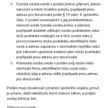
Fyzická osoba uvede v podání jméno, příjmení, datum
narození a místo trvalého pobytu, popřípadě jinou
adresu pro doručování podle § 19 odst. 4. správního
řádu. V podání souvisejícím s její podnikatelskou
činností uvede fyzická osoba jméno a příjmení,
popřípadě dodatek odlišující osobu podnikatele nebo
druh podnikání vztahující se k této osobě nebo jí
provozovanému druhu podnikání, identifikační číslo
osob a adresu zapsanou v obchodním rejstříku nebo
jiné zákonem upravené evidenci jako místo podnikání,
popřípadě jinou adresu pro doručování.
Právnická osoba uvede v podání svůj název nebo
obchodní firmu, identifikační číslo osob nebo
obdobný údaj a adresu sídla, popřípadě jinou adresu
pro doručování.
Podání musí obsahovat označení správního orgánu, jemuž
je určeno, další náležitosti, které stanoví zákon, a podpis
osoby, která je činí.
Stížnost lze podat: