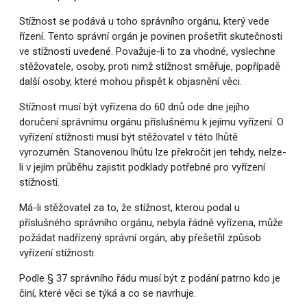
Stížnost se podává u toho správního orgánu, který vede
řízení. Tento správní orgán je povinen prošetřit skutečnosti
ve stížnosti uvedené. Považuje-li to za vhodné, vyslechne
stěžovatele, osoby, proti nimž stížnost směřuje, popřípadě
další osoby, které mohou přispět k objasnění věci.
Stížnost musí být vyřízena do 60 dnů ode dne jejího
doručení správnímu orgánu příslušnému k jejímu vyřízení. O
vyřízení stížnosti musí být stěžovatel v této lhůtě
vyrozuměn. Stanovenou lhůtu lze překročit jen tehdy, nelze-
li v jejím průběhu zajistit podklady potřebné pro vyřízení
stížnosti.
Má-li stěžovatel za to, že stížnost, kterou podal u
příslušného správního orgánu, nebyla řádně vyřízena, může
požádat nadřízený správní orgán, aby přešetřil způsob
vyřízení stížnosti.
Podle § 37 správního řádu musí být z podání patrno kdo je
činí, které věci se týká a co se navrhuje.