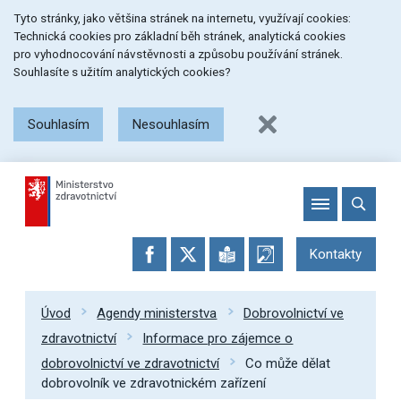
Přeskočit
Přeskočit
Přeskočit
Tyto stránky, jako většina stránek na internetu, využívají cookies:
na
na
na
Technická cookies pro základní běh stránek, analytická cookies
menu
obsah
patičku
pro vyhodnocování návstěvnosti a způsobu používání stránek.
stránky
Souhlasíte s užitím analytických cookies?
Souhlasím
Nesouhlasím
Kontakty
Úvod
Agendy ministerstva
Dobrovolnictví ve
zdravotnictví
Informace pro zájemce o
dobrovolnictví ve zdravotnictví
Co může dělat
dobrovolník ve zdravotnickém zařízení