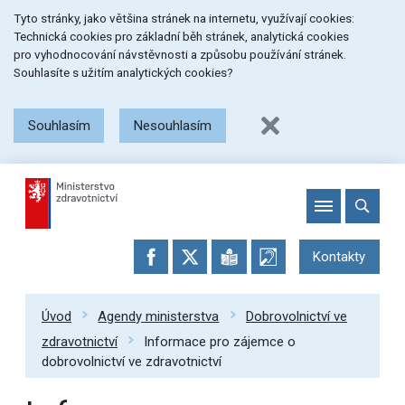
Přeskočit
Přeskočit
Přeskočit
Tyto stránky, jako většina stránek na internetu, využívají cookies:
na
na
na
Technická cookies pro základní běh stránek, analytická cookies
menu
obsah
patičku
pro vyhodnocování návstěvnosti a způsobu používání stránek.
stránky
Souhlasíte s užitím analytických cookies?
Souhlasím
Nesouhlasím
Kontakty
Úvod
Agendy ministerstva
Dobrovolnictví ve
zdravotnictví
Informace pro zájemce o
dobrovolnictví ve zdravotnictví