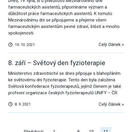
Dnes, 19. října, si u příležitosti Mezinárodního dne
farmaceutických asistentů, připomínáme význam a
důležitost práce farmaceutických asistentů. K tomuto
Mezinárodnímu dni se připojujeme a přejeme všem
farmaceutickým asistentům pevné zdraví, štěstí a mnoho
spokojenosti.
Celý článek »
19. 10. 2021
8. září – Světový den fyzioterapie
Ministerstvo zdravotnictví se dnes připojuje s blahopřáním
ke světovému dni fyzioterapie. Tento den byla založena
Světová konfederace fyzioterapeutů, jejímž členem je také
profesní organizace českých fyzioterapeutů UNIFY – ČR.
Celý článek »
8. 9. 2021
Další
Předchozí
1
…
9
10
11