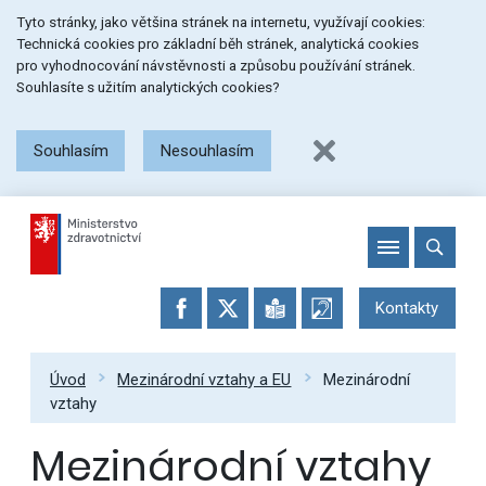
Přeskočit
Přeskočit
Přeskočit
Tyto stránky, jako většina stránek na internetu, využívají cookies:
na
na
na
Technická cookies pro základní běh stránek, analytická cookies
menu
obsah
patičku
pro vyhodnocování návstěvnosti a způsobu používání stránek.
stránky
Souhlasíte s užitím analytických cookies?
Souhlasím
Nesouhlasím
Kontakty
Úvod
Mezinárodní vztahy a EU
Mezinárodní
vztahy
Mezinárodní vztahy