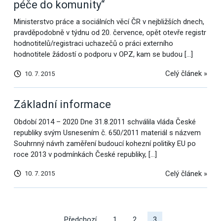
péče do komunity“
Ministerstvo práce a sociálních věcí ČR v nejbližších dnech,
pravděpodobně v týdnu od 20. července, opět otevře registr
hodnotitelů/registraci uchazečů o práci externího
hodnotitele žádostí o podporu v OPZ, kam se budou […]
Celý článek »
10. 7. 2015
Základní informace
Období 2014 – 2020 Dne 31.8.2011 schválila vláda České
republiky svým Usnesením č. 650/2011 materiál s názvem
Souhrnný návrh zaměření budoucí kohezní politiky EU po
roce 2013 v podmínkách České republiky, […]
Celý článek »
10. 7. 2015
Další
výsledky
Předchozí
1
2
3