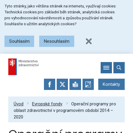
Přeskočit
Přeskočit
Přeskočit
Tyto stránky, jako většina stránek na internetu, využívají cookies:
na
na
na
Technická cookies pro základní běh stránek, analytická cookies
menu
obsah
patičku
pro vyhodnocování návstěvnosti a způsobu používání stránek.
stránky
Souhlasíte s užitím analytických cookies?
Souhlasím
Nesouhlasím
Kontakty
Úvod
Evropské fondy
Operační programy pro
oblast zdravotnictví v programovém období 2014 –
2020