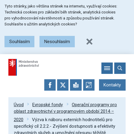
Přeskočit
Přeskočit
Přeskočit
Tyto stránky, jako většina stránek na internetu, využívají cookies:
na
na
na
Technická cookies pro základní běh stránek, analytická cookies
menu
obsah
patičku
pro vyhodnocování návstěvnosti a způsobu používání stránek.
stránky
Souhlasíte s užitím analytických cookies?
Souhlasím
Nesouhlasím
Kontakty
Úvod
Evropské fondy
Operační programy pro
oblast zdravotnictví v programovém období 2014 –
2020
Výzva k náboru externích hodnotitelů pro
specifický cíl 2.2.2.- Zvýšení dostupnosti a efektivity
zdravotních služeb a umožnění přesunu těžiště