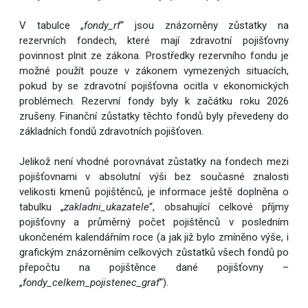
V tabulce „
fondy_rf
“ jsou znázorněny zůstatky na
rezervních fondech, které mají zdravotní pojišťovny
povinnost plnit ze zákona. Prostředky rezervního fondu je
možné použít pouze v zákonem vymezených situacích,
pokud by se zdravotní pojišťovna ocitla v ekonomických
problémech. Rezervní fondy byly k začátku roku 2026
zrušeny. Finanční zůstatky těchto fondů byly převedeny do
základních fondů zdravotních pojišťoven.
Jelikož není vhodné porovnávat zůstatky na fondech mezi
pojišťovnami v absolutní výši bez současné znalosti
velikosti kmenů pojištěnců, je informace ještě doplněna o
tabulku „
zakladni_ukazatele
“, obsahující celkové příjmy
pojišťovny a průměrný počet pojištěnců v posledním
ukončeném kalendářním roce (a jak již bylo zmíněno výše, i
grafickým znázorněním celkových zůstatků všech fondů po
přepočtu na pojištěnce dané pojišťovny –
„
fondy_celkem_pojistenec_graf
“).