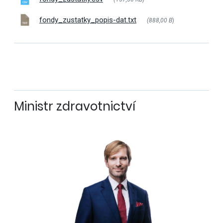
fondy_zustatky_popis-dat.txt
(888,00 B
)
Ministr zdravotnictví