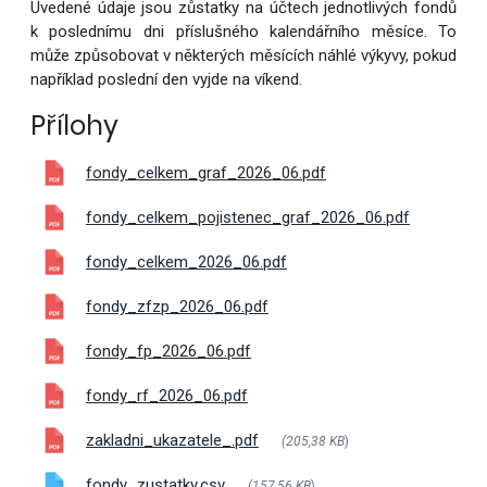
Uvedené údaje jsou zůstatky na účtech jednotlivých fondů
k poslednímu dni příslušného kalendářního měsíce. To
může způsobovat v některých měsících náhlé výkyvy, pokud
například poslední den vyjde na víkend.
Přílohy
fondy_celkem_graf_2026_06.pdf
fondy_celkem_pojistenec_graf_2026_06.pdf
fondy_celkem_2026_06.pdf
fondy_zfzp_2026_06.pdf
fondy_fp_2026_06.pdf
fondy_rf_2026_06.pdf
zakladni_ukazatele_.pdf
(205,38 KB
)
fondy_zustatky.csv
(157,56 KB
)