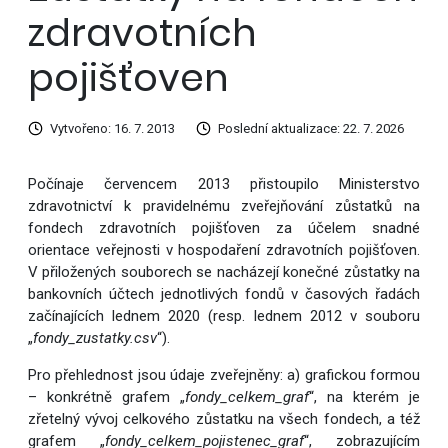
zdravotních
pojišťoven
Vytvořeno: 16. 7. 2013
Poslední aktualizace: 22. 7. 2026
Počínaje červencem 2013 přistoupilo Ministerstvo
zdravotnictví k pravidelnému zveřejňování zůstatků na
fondech zdravotních pojišťoven za účelem snadné
orientace veřejnosti v hospodaření zdravotních pojišťoven.
V přiložených souborech se nacházejí konečné zůstatky na
bankovních účtech jednotlivých fondů v časových řadách
začínajících lednem 2020 (resp. lednem 2012 v souboru
„
fondy_zustatky.csv
“).
Pro přehlednost jsou údaje zveřejněny: a) grafickou formou
– konkrétně grafem „
fondy_celkem_graf
“, na kterém je
zřetelný vývoj celkového zůstatku na všech fondech, a též
grafem „
fondy_celkem_pojistenec_graf
“, zobrazujícím