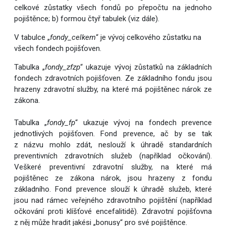
celkové zůstatky všech fondů po přepočtu na jednoho
pojištěnce; b) formou čtyř tabulek (viz dále).
V tabulce „
fondy_celkem
“ je vývoj celkového zůstatku na
všech fondech pojišťoven.
Tabulka „
fondy_zfzp
“ ukazuje vývoj zůstatků na základních
fondech zdravotních pojišťoven. Ze základního fondu jsou
hrazeny zdravotní služby, na které má pojištěnec nárok ze
zákona.
Tabulka „
fondy_fp
“ ukazuje vývoj na fondech prevence
jednotlivých pojišťoven. Fond prevence, ač by se tak
z názvu mohlo zdát, neslouží k úhradě standardních
preventivních zdravotních služeb (například očkování).
Veškeré preventivní zdravotní služby, na které má
pojištěnec ze zákona nárok, jsou hrazeny z fondu
základního. Fond prevence slouží k úhradě služeb, které
jsou nad rámec veřejného zdravotního pojištění (například
očkování proti klíšťové encefalitidě). Zdravotní pojišťovna
z něj může hradit jakési „bonusy“ pro své pojištěnce.