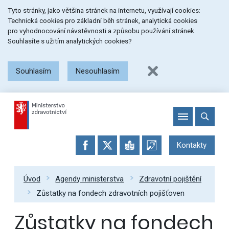
Přeskočit
Přeskočit
Přeskočit
Tyto stránky, jako většina stránek na internetu, využívají cookies:
na
na
na
Technická cookies pro základní běh stránek, analytická cookies
menu
obsah
patičku
pro vyhodnocování návstěvnosti a způsobu používání stránek.
stránky
Souhlasíte s užitím analytických cookies?
Souhlasím
Nesouhlasím
Kontakty
Úvod
Agendy ministerstva
Zdravotní pojištění
Zůstatky na fondech zdravotních pojišťoven
Zůstatky na fondech