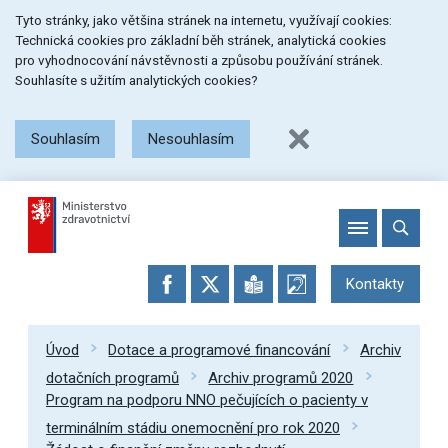
Přeskočit
Přeskočit
Přeskočit
Tyto stránky, jako většina stránek na internetu, využívají cookies:
na
na
na
Technická cookies pro základní běh stránek, analytická cookies
menu
obsah
patičku
pro vyhodnocování návstěvnosti a způsobu používání stránek.
stránky
Souhlasíte s užitím analytických cookies?
Souhlasím
Nesouhlasím
Kontakty
Úvod
Dotace a programové financování
Archiv
dotačních programů
Archiv programů 2020
Program na podporu NNO pečujících o pacienty v
terminálním stádiu onemocnění pro rok 2020