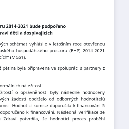
ru 2014-2021 bude podpořeno
aví dětí a dospívajících
ových schémat vyhlásilo v letošním roce otevřenou
opského hospodářského prostoru (EHP) 2014-2021
cích“ (MGS1).
 pětina byla připravena ve spolupráci s partnery z
ormálních náležitostí
ležitostí o oprávněnosti byly následně hodnoceny
ových žádostí obdrželo od odborných hodnotitelů
misi. Hodnoticí komise doporučila k financování 5
 doporučeno k financování.
Následná verifikace ze
 Zdraví potvrdila, že hodnoticí proces proběhl