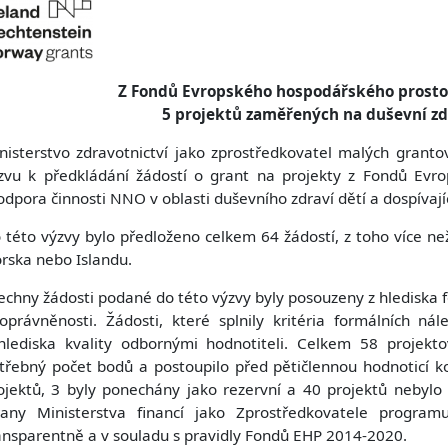
vým přístupem
Z Fondů Evropského hospodářského prosto
5 projektů zaměřených na duševní zdr
nisterstvo zdravotnictví jako zprostředkovatel malých grant
cování
zvu k předkládání žádostí o grant na projekty z Fondů Evr
odpora činnosti NNO v oblasti duševního zdraví dětí a dospívají
 této výzvy bylo předloženo celkem 64 žádostí, z toho více než
rska nebo Islandu.
echny žádosti podané do této výzvy byly posouzeny z hlediska f
oprávněnosti. Žádosti, které splnily kritéria formálních ná
hlediska kvality odbornými hodnotiteli. Celkem 58 projekt
třebný počet bodů a postoupilo před pětičlennou hodnoticí ko
ojektů, 3 byly ponechány jako rezervní a 40 projektů nebylo
rany Ministerstva financí jako Zprostředkovatele programu
ansparentně a v souladu s pravidly Fondů EHP 2014-2020.