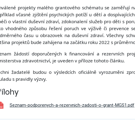
hválené projekty malého grantového schématu se zaměřují na
příklad včasné zjištění psychických potíží u dětí a dospívajícíc
péči o vlastní duševní zdraví, zdokonalení služeb pro děti s po
ko vhodného způsobu řešení poruch ve výživě či prevence 
dměrného času u obrazovek na duševní zdraví. Všechny schvá
tšina projektů bude zahájena na začátku roku 2022 s průměrno
znam žádostí doporučených k financování a rezervních proj
nisterstva zdravotnictví, je uveden v příloze tohoto článku.
ichni žadatelé budou o výsledcích oficiálně vyrozuměni z
uladu s pravidly výzvy.
řílohy
Seznam-podporenych-a-rezervnich-zadosti-o-grant-MGS1.pdf