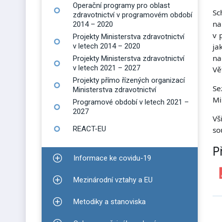
Operační programy pro oblast
Sc
zdravotnictví v programovém období
na
2014 – 2020
v 
Projekty Ministerstva zdravotnictví
v letech 2014 – 2020
ja
na
Projekty Ministerstva zdravotnictví
v letech 2021 – 2027
Vě
Projekty přímo řízených organizací
Se
Ministerstva zdravotnictví
Mi
Programové období v letech 2021 –
2027
Vš
REACT-EU
so
P
Informace ke covidu-19
Zobrazit podmenu pro Informace ke covidu-19
Mezinárodní vztahy a EU
Zobrazit podmenu pro Mezinárodní vztahy a EU
Metodiky a stanoviska
Zobrazit podmenu pro Metodiky a stanoviska