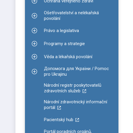
Ochrana veřejného zdraví
Zobrazit podmenu pro Ochrana veřejného zdraví
Ošetřovatelství a nelékařská
Zobrazit podmenu pro Ošetřovatelství a nelékařsk
povolání
Právo a legislativa
Zobrazit podmenu pro Právo a legislativa
Programy a strategie
Zobrazit podmenu pro Programy a strategie
Věda a lékařská povolání
Zobrazit podmenu pro Věda a lékařská povolání
Допомога для України / Pomoc
Zobrazit podmenu pro Допомога для України / P
pro Ukrajinu
Národní registr poskytovatelů
zdravotních služeb
Národní zdravotnický informační
portál
Pacientský hub
Portál poradních orgánů,