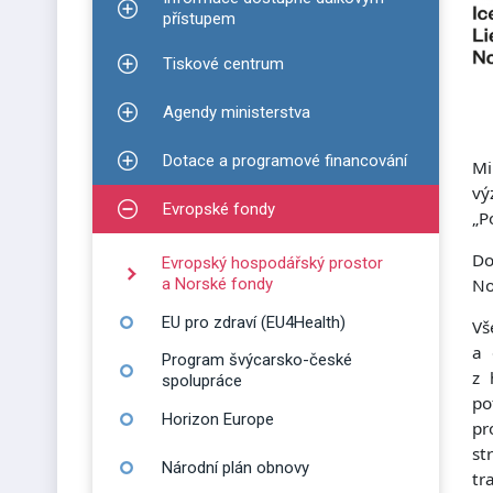
Zobrazit podmenu pro Informace dostupné dálko
přístupem
Tiskové centrum
Zobrazit podmenu pro Tiskové centrum
Agendy ministerstva
Zobrazit podmenu pro Agendy ministerstva
Dotace a programové financování
Mi
Zobrazit podmenu pro Dotace a programové finan
vý
Evropské fondy
„P
Zobrazit podmenu pro Evropské fondy
Do
Evropský hospodářský prostor
a Norské fondy
No
EU pro zdraví (EU4Health)
Vš
a 
Program švýcarsko-české
z 
spolupráce
po
Horizon Europe
pr
st
Národní plán obnovy
tr