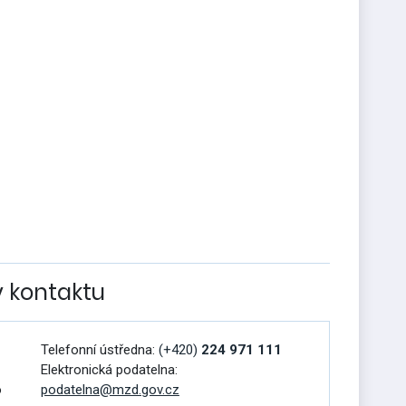
v kontaktu
Telefonní ústředna:
(+420)
224 971 111
Elektronická podatelna:
o
podatelna@mzd.gov.cz