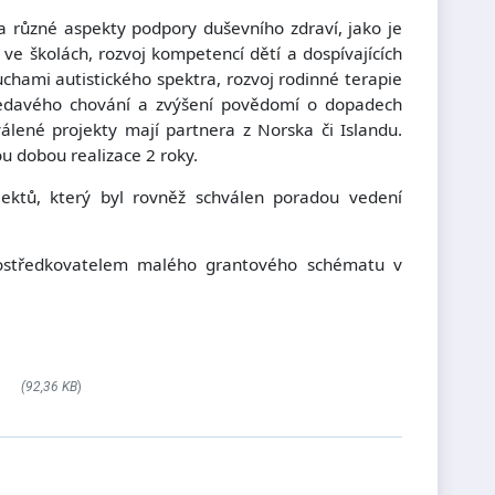
 různé aspekty podpory duševního zdraví, jako je
h ve školách, rozvoj kompetencí dětí a dospívajících
ruchami autistického spektra, rozvoj rodinné terapie
sedavého chování a zvýšení povědomí o dopadech
lené projekty mají partnera z Norska či Islandu.
u dobou realizace 2 roky.
ektů, který byl rovněž schválen poradou vedení
prostředkovatelem malého grantového schématu v
(92,36 KB
)