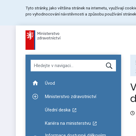
Přeskočit
Přeskočit
Přeskočit
Tyto stránky, jako většina stránek na internetu, využívají cook
na
na
na
pro vyhodnocování návstěvnosti a způsobu používání stránek.
menu
obsah
patičku
stránky
Hledat v navigaci
V
Úvod
d
Ministerstvo zdravotnictví
Zobrazit podmenu pro Ministerstvo zdravotnictví
Úřední deska
Kariéra na ministerstvu
Informace dostupné dálkovým