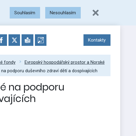
Souhlasím
Nesouhlasím
Kontakty
ké fondy
Evropský hospodářský prostor a Norské
a podporu duševního zdraví dětí a dospívajících
né na podporu
vajících