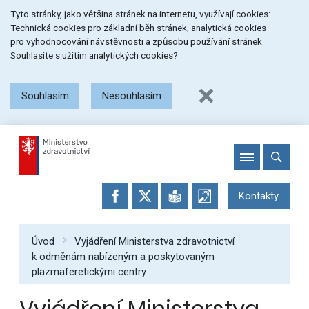
Přeskočit
Přeskočit
Přeskočit
Tyto stránky, jako většina stránek na internetu, využívají cookies:
na
na
na
Technická cookies pro základní běh stránek, analytická cookies
menu
obsah
patičku
pro vyhodnocování návstěvnosti a způsobu používání stránek.
stránky
Souhlasíte s užitím analytických cookies?
Souhlasím
Nesouhlasím
Kontakty
Úvod
Vyjádření Ministerstva zdravotnictví
k odměnám nabízeným a poskytovaným
plazmaferetickými centry
Vyjádření Ministerstva