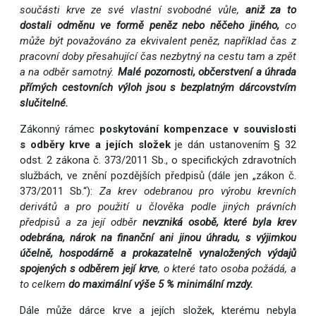
součásti krve ze své vlastní svobodné vůle,
aniž za to
dostali odměnu ve formě peněz nebo něčeho jiného,
co
může být považováno za ekvivalent peněz, například čas z
pracovní doby přesahující čas nezbytný na cestu tam a zpět
a na odběr samotný.
Malé pozornosti, občerstvení a úhrada
přímých cestovních výloh jsou s bezplatným dárcovstvím
slučitelné.
Zákonný rámec
poskytování kompenzace v souvislosti
s odběry krve a jejích složek
je dán ustanovením § 32
odst. 2 zákona č. 373/2011 Sb., o specifických zdravotních
službách, ve znění pozdějších předpisů (dále jen „zákon č.
373/2011 Sb.“):
Za krev odebranou pro výrobu krevních
derivátů a pro použití u člověka podle jiných právních
předpisů a za její odběr
nevzniká osobě, které byla krev
odebrána, nárok na finanční ani jinou úhradu, s výjimkou
účelně, hospodárně a prokazatelně vynaložených výdajů
spojených s odběrem její krve
, o které tato osoba požádá, a
to celkem
do maximální výše 5 % minimální mzdy.
Dále může dárce krve a jejích složek, kterému nebyla