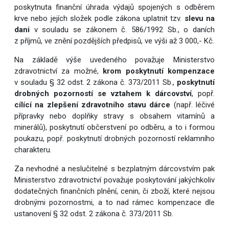
poskytnuta finanční úhrada výdajů spojených s odběrem
krve nebo jejích složek podle zákona uplatnit tzv.
slevu na
dani
v souladu se zákonem č. 586/1992 Sb., o daních
z příjmů, ve znění pozdějších předpisů, ve výši až 3 000,- Kč.
Na základě výše uvedeného považuje Ministerstvo
zdravotnictví za možné,
krom poskytnutí kompenzace
v souladu § 32 odst. 2 zákona č. 373/2011 Sb.,
poskytnutí
drobných pozorností se vztahem k dárcovství
, popř.
cílící na zlepšení zdravotního stavu dárce
(např. léčivé
přípravky nebo doplňky stravy s obsahem vitamínů a
minerálů), poskytnutí občerstvení po odběru, a to i formou
poukazu, popř. poskytnutí drobných pozorností reklamního
charakteru.
Za nevhodné a neslučitelné s bezplatným dárcovstvím pak
Ministerstvo zdravotnictví považuje poskytování jakýchkoliv
dodatečných finančních plnění, cenin, či zboží, které nejsou
drobnými pozornostmi, a to nad rámec kompenzace dle
ustanovení § 32 odst. 2 zákona č. 373/2011 Sb.